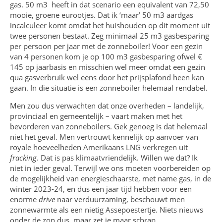
gas. 50 m3 heeft in dat scenario een equivalent van 72,50
mooie, groene eurootjes. Dat ik ‘maar’ 50 m3 aardgas
incalculeer komt omdat het huishouden op dit moment uit
twee personen bestaat. Zeg minimaal 25 m3 gasbesparing
per persoon per jaar met de zonneboiler! Voor een gezin
van 4 personen kom je op 100 m3 gasbesparing ofwel €
145 op jaarbasis en misschien wel meer omdat een gezin
qua gasverbruik wel eens door het prijsplafond heen kan
gaan. In die situatie is een zonneboiler helemaal rendabel.
Men zou dus verwachten dat onze overheden – landelijk,
provinciaal en gemeentelijk – vaart maken met het
bevorderen van zonneboilers. Gek genoeg is dat helemaal
niet het geval. Men vertrouwt kennelijk op aanvoer van
royale hoeveelheden Amerikaans LNG verkregen uit
fracking
. Dat is pas klimaatvriendelijk. Willen we dat? Ik
niet in ieder geval. Terwijl we ons moeten voorbereiden op
de mogelijkheid van energieschaarste, met name gas, in de
winter 2023-24, en dus een jaar tijd hebben voor een
enorme
drive
naar verduurzaming, beschouwt men
zonnewarmte als een nietig Assepoestertje. Niets nieuws
onder de zon dus, maar zet je maar schrap.