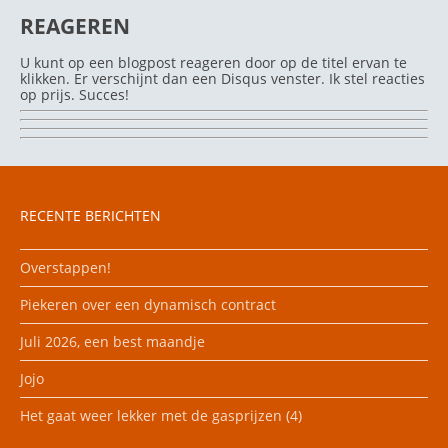
REAGEREN
U kunt op een blogpost reageren door op de titel ervan te
klikken. Er verschijnt dan een Disqus venster. Ik stel reacties
op prijs. Succes!
RECENTE BERICHTEN
Overstappen!
Piekeren over een dynamisch contract
Juli 2026, een best maandje
Jojo
Het gaat weer lekker met de gasprijzen (4)