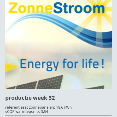
productie week 32
referentieset zonnepanelen: 18,6 kWh
sCOP warmtepomp: 3,54