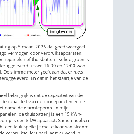
vattng op 5 maart 2026 dat goed weergeeft
raagd vermogen door verbruiksapparaten,
nepanelen of thuisbatterij, solide groen is
 teruggeleverd tussen 16:00 en 17:00 want
ol. De slimme meter geeft aan dat er
niets
teruggeleverd. En dat in het staartje van de
heel belangrijk is dat de capaciteit van de
p de capaciteit van de zonnepanelen en de
met name de warmtepomp. In mijn
anelen, de thuisbatterij is een 15 kWh-
epomp is een 8 kW apparaat. Samen hebben
cht een leuk spelletje met elkaar van stroom
 verbruikscijfers heel laag: er werd in