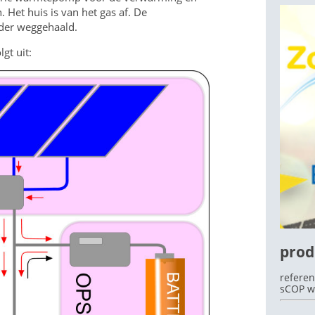
 Het huis is van het gas af. De
rder weggehaald.
gt uit:
OEK
prod
referen
sCOP w