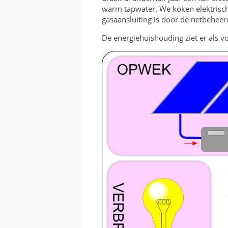
KOSTEN EN BATEN
warm tapwater. We koken elektrisch.
gasaansluiting is door de netbehee
FRAME OF BAK
De energiehuishouding ziet er als vol
RICHTING EN INVALSH
TWEEDEHANDS
VERGUNNING