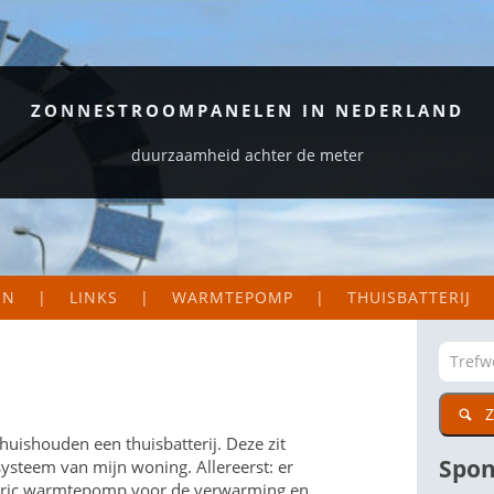
ZONNESTROOMPANELEN IN NEDERLAND
duurzaamheid achter de meter
EN
LINKS
WARMTEPOMP
THUISBATTERIJ
S EN LOGGERS
ORGANISATIES
EKAART NEDERLAND
ZAKELIJK
Z
DIG
CTIE VAN MIJN PANELEN
PARTICULIER
 huishouden een thuisbatterij. Deze zit
WETENSWAARDIGE SITES
Spon
ysteem van mijn woning. Allereerst: er
lectric warmtepomp voor de verwarming en