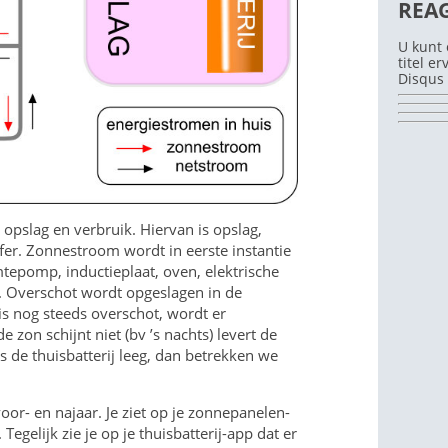
REA
U kunt 
titel e
Disqus 
 opslag en verbruik. Hiervan is opslag,
ffer. Zonnestroom wordt in eerste instantie
tepomp, inductieplaat, oven, elektrische
g. Overschot wordt opgeslagen in de
r is nog steeds overschot, wordt er
e zon schijnt niet (bv ’s nachts) levert de
Is de thuisbatterij leeg, dan betrekken we
voor- en najaar. Je ziet op je zonnepanelen-
egelijk zie je op je thuisbatterij-app dat er