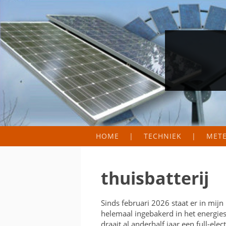
HOME
TECHNIEK
MET
FIELD LAB
METER
WERKINGSPRINCIPE
ZONN
thuisbatterij
HOEVEEL PANELEN NO
PRODU
Sinds februari 2026 staat er in mijn
MICRO-OMVORMERS
helemaal ingebakerd in het energies
draait al anderhalf jaar een full-e