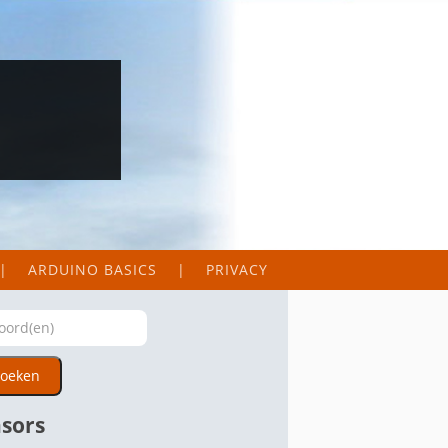
ARDUINO BASICS
PRIVACY
oeken
sors