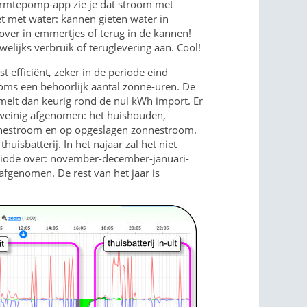
armtepomp-app zie je dat stroom met
et met water: kannen gieten water in
 over in emmertjes of terug in de kannen!
elijks verbruik of teruglevering aan. Cool!
t efficiënt, zeker in de periode eind
soms een behoorlijk aantal zonne-uren. De
elt dan keurig rond de nul kWh import. Er
 weinig afgenomen: het huishouden,
onnestroom en op opgeslagen zonnestroom.
huisbatterij. In het najaar zal het niet
riode over: november-december-januari-
afgenomen. De rest van het jaar is