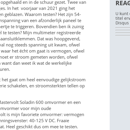
REA
: opgehaald en in de schuur gezet. Twee van
es. In het voorjaar van 2021 ging het
U kunt 
ten geblazen. Waarom testen? Het zijn 54-
titel e
spanning van een afzonderlijk paneel te
Disqus 
tje te triggeren. Bovendien ben ik zuinig
 te testen? Mijn multimeter registreerde
e aansluitklemmen. Dat was hoopgevend,
eval nog steeds spanning uit kwam, ofwel
ar waar het écht om gaat is vermogen, ofwel
moet er stroom gemeten worden, ofwel
n want dan weet ik wat de werkelijke
turen.
t het gaat om heel eenvoudige gelijkstroom
erie schakelen, en stroomsterkten tellen op
 Mastervolt Soladin 600 omvormer en een
veomvormer voor mijn oude
olt is mijn favoriete omvormer: vermogen
ingsvenster: 40-125 V DC. Fraaie
t. Heel geschikt dus om mee te testen.