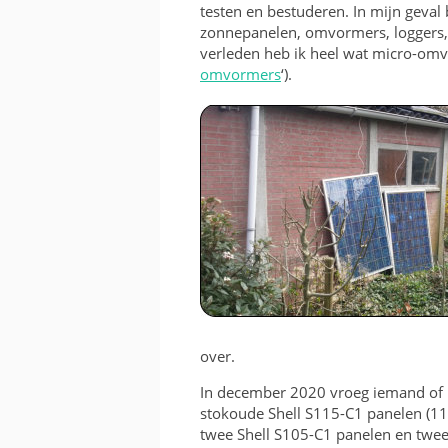
testen en bestuderen. In mijn geval b
KOSTEN EN BATEN
zonnepanelen, omvormers, loggers, 
verleden heb ik heel wat micro-omvo
FRAME OF BAK
omvormers
‘).
RICHTING EN INVALSH
TWEEDEHANDS
VERGUNNING
over.
In december 2020 vroeg iemand of i
stokoude Shell S115-C1 panelen (115
twee Shell S105-C1 panelen en twee