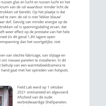
 tussen glas en lucht en tussen lucht en het
licium van de cel waardoor minder licht de
trokken cel bereikt. Op het plaatje is dat
ed te zien: de cel is niet ‘lekker blauw’
ar dof. Gevolg van minder energie op de
trokken cel is spanningsdaling ervan. dat
eft weer effect op de prestatie van het hele
neel (in dit geval 1,8V lagere open
emspanning dan het soortgelijke, niet
en van slechte fabricage, van slijtage en
 om nieuwe panelen te installeren. In dit
et behulp van een warmtebeeldcamera te
n hand gaat met het optreden van
hotspots
.
Field Lab werd op 1 oktober
2021 ontmanteld en afgevoerd.
Afscheid van de oude
eerbiedwaardige Shellpanelen.