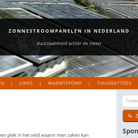
ZONNESTROOMPANELEN IN NEDERLAND
duurzaamheid achter de meter
EN
LINKS
WARMTEPOMP
THUISBATTERIJ
S EN LOGGERS
ORGANISATIES
EKAART NEDERLAND
ZAKELIJK
Z
DIG
CTIE VAN MIJN PANELEN
PARTICULIER
WETENSWAARDIGE SITES
Spon
: een plek in het veld waarin men zaken kan