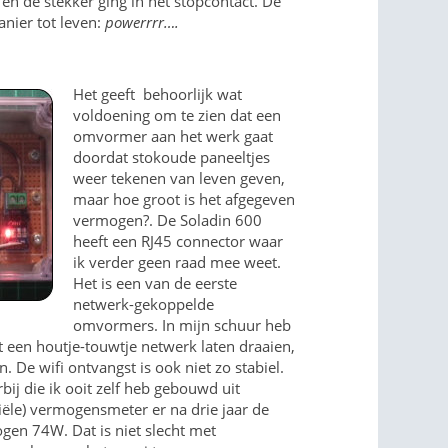
n de stekker ging in het stopcontact. De
nier tot leven:
powerrrr….
Het g
eeft behoorlijk wat
voldoening om te zien dat een
omvormer aan het werk gaat
doordat stokoude paneeltjes
weer tekenen van leven geven,
maar hoe groot is het afgegeven
vermogen?. De Soladin 600
heeft een RJ45 connector waar
ik verder geen raad mee weet.
Het is een van de eerste
netwerk-gekoppelde
omvormers. In mijn schuur heb
t een houtje-touwtje netwerk laten draaien,
n. De wifi ontvangst is ook niet zo stabiel.
bij die ik ooit zelf heb gebouwd uit
le) vermogensmeter er na drie jaar de
gen 74W. Dat is niet slecht met