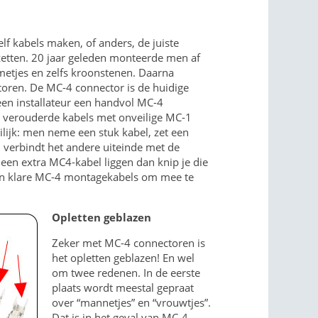
f kabels maken, of anders, de juiste
etten. 20 jaar geleden monteerde men af
metjes en zelfs kroonstenen. Daarna
oren. De MC-4 connector is de huidige
 een installateur een handvol MC-4
l verouderde kabels met onveilige MC-1
ilijk: men neme een stuk kabel, zet een
 verbindt het andere uiteinde met de
 een extra MC4-kabel liggen dan knip je die
en klare MC-4 montagekabels om mee te
Opletten geblazen
Zeker met MC-4 connectoren is
het opletten geblazen! En wel
om twee redenen. In de eerste
plaats wordt meestal gepraat
over “mannetjes” en “vrouwtjes”.
Dat is in het geval van MC-4