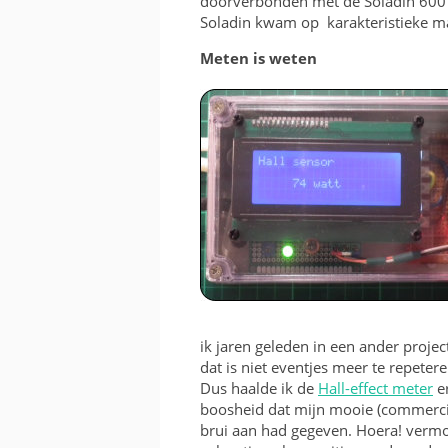
doorverbonden met de Soladin 600 e
Soladin kwam op karakteristieke ma
Meten is weten
ik jaren geleden in een ander projec
dat is niet eventjes meer te repetere
Dus haalde ik de
Hall-effect meter
er
boosheid dat mijn mooie (commercië
brui aan had gegeven. Hoera! vermo