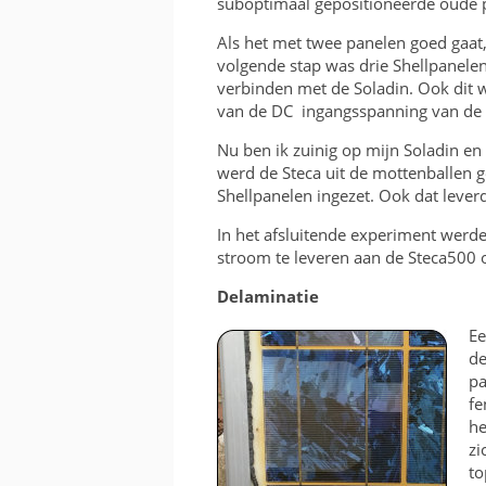
suboptimaal gepositioneerde oude 
Als het met twee panelen goed gaat,
volgende stap was drie Shellpanelen 
verbinden met de Soladin. Ook dit w
van de DC ingangsspanning van de 
Nu ben ik zuinig op mijn Soladin en
werd de Steca uit de mottenballen g
Shellpanelen ingezet. Ook dat lever
In het afsluitende experiment werde
stroom te leveren aan de Steca500 
Delaminatie
Ee
de
pa
fe
he
zi
to