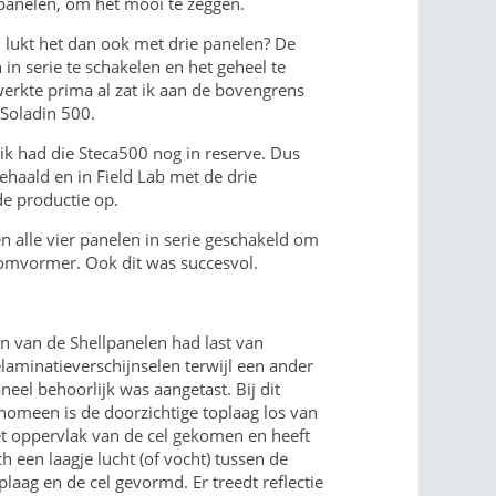
panelen, om het mooi te zeggen.
 lukt het dan ook met drie panelen? De
in serie te schakelen en het geheel te
erkte prima al zat ik aan de bovengrens
Soladin 500.
 ik had die Steca500 nog in reserve. Dus
ehaald en in Field Lab met de drie
de productie op.
n alle vier panelen in serie geschakeld om
omvormer. Ook dit was succesvol.
n van de Shellpanelen had last van
laminatieverschijnselen terwijl een ander
neel behoorlijk was aangetast. Bij dit
nomeen is de doorzichtige toplaag los van
t oppervlak van de cel gekomen en heeft
ch een laagje lucht (of vocht) tussen de
plaag en de cel gevormd. Er treedt reflectie