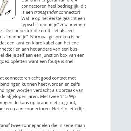
connectoren heel bedrieglijk: dit
is een
transgender
connector!
Wat je op het eerste gezicht een
typisch “mannetje” zou noemen
”. De connector die eruit ziet als een
dus “mannetje”. Normaal gesproken is het
at een kant-en-klare kabel aan het ene
nnector en aan het andere van een bus-
bel die je zelf aan een junction box van een
oed opletten want een foutje is snel
 dat connectoren echt goed contact met
rbindingen kunnen heet worden en zelfs
indingen worden verdacht als oorzaak van
 de afgelopen jaren. Met twee 115 Wp
mogen de kans op brand niet zo groot,
keren aan connectoren. Het zijn letterlijk
vanaf twee zonnepanelen die in serie staan