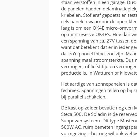
staan verstoffen in een garage. Dus
de panelen hadden delaminatieplekj
kriebelen. Stof eraf gepoetst en tes
cels panelen waardoor de open-klem
laag is om een OK4E micro-omvormer
op mijn reserve OK4E’s. Hoe dan wel
een spanning van ca. 27V tussen d
want dat betekent dat er in ieder g
dat zo’n paneel intact zou zijn. Ma
spanning maal stroomsterkte. Dus 
vermogen, of liefst tijd en vermoge
productie is, in Watturen of kilowat
Het aardige van zonnepanelen is da
techniek. Spanningen tellen op bij s
bij parallel schakelen.
De kast op zolder bevatte nog een
Steca 500. De Soladin is de reser
Sunpowersysteem. Dit type Masterv
500W AC, ruim bemeten ingangspann
vormgeving – het oog wil ook wel wa