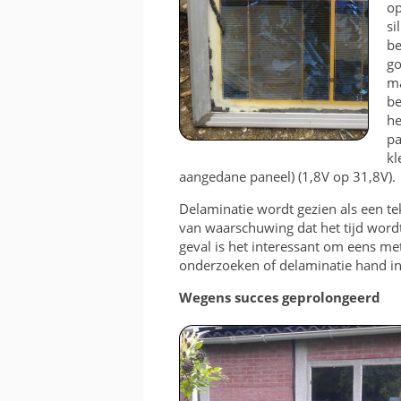
op
si
be
go
ma
be
he
pa
kl
aangedane paneel) (1,8V op 31,8V).
Delaminatie wordt gezien als een tek
van waarschuwing dat het tijd wordt
geval is het interessant om eens m
onderzoeken of delaminatie hand i
Wegens succes geprolongeerd