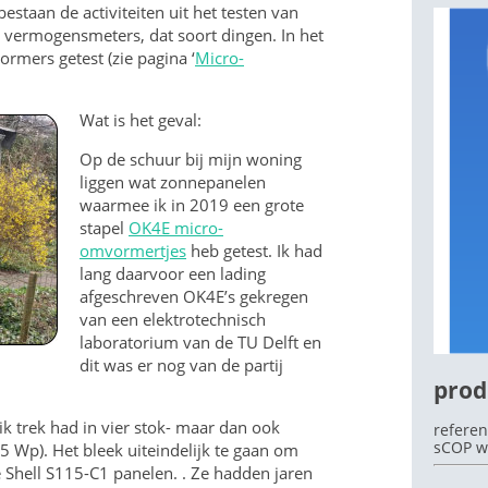
estaan de activiteiten uit het testen van
vermogensmeters, dat soort dingen. In het
rmers getest (zie pagina ‘
Micro-
OEK
Wat is het geval:
Op de schuur bij mijn woning
liggen wat zonnepanelen
waarmee ik in 2019 een grote
stapel
OK4E micro-
omvormertjes
heb getest. Ik had
lang daarvoor een lading
afgeschreven OK4E’s gekregen
van een elektrotechnisch
laboratorium van de TU Delft en
dit was er nog van de partij
prod
k trek had in vier stok- maar dan ook
referen
sCOP w
 Wp). Het bleek uiteindelijk te gaan om
 Shell S115-C1 panelen. . Ze hadden jaren