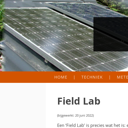
HOME
TECHNIEK
MET
FIELD LAB
METER
WERKINGSPRINCIPE
ZONN
Field Lab
HOEVEEL PANELEN NO
PRODU
(bijgewerkt: 20 juni 2022)
MICRO-OMVORMERS
Een ‘Field Lab’ is precies wat het is