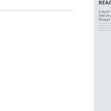
REA
U kunt 
titel e
Disqus 