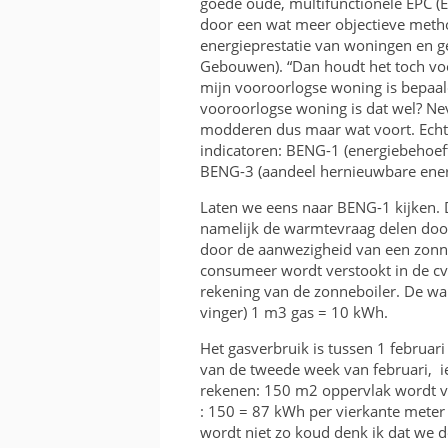
goede oude, multifunctionele EPC (E
KOSTEN EN BATEN
door een wat meer objectieve meth
energieprestatie van woningen en 
FRAME OF BAK
Gebouwen). “Dan houdt het toch voo
mijn vooroorlogse woning is bepaald
RICHTING EN INVALSH
vooroorlogse woning is dat wel? Neve
modderen dus maar wat voort. Echt g
TWEEDEHANDS
indicatoren: BENG-1 (energiebehoeft
BENG-3 (aandeel hernieuwbare ener
VERGUNNING
Laten we eens naar BENG-1 kijken. 
namelijk de warmtevraag delen door
door de aanwezigheid van een zonneb
consumeer wordt verstookt in de cv 
rekening van de zonneboiler. De war
vinger) 1 m3 gas = 10 kWh.
Het gasverbruik is tussen 1 februar
van de tweede week van februari, i
rekenen: 150 m2 oppervlak wordt 
: 150 = 87 kWh per vierkante meter 
wordt niet zo koud denk ik dat we 