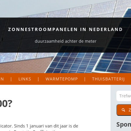
ZONNESTROOMPANELEN IN NEDERLAND
duurzaamheid achter de meter
EN
LINKS
WARMTEPOMP
THUISBATTERIJ
S EN LOGGERS
ORGANISATIES
EKAART NEDERLAND
ZAKELIJK
00?
Z
DIG
CTIE VAN MIJN PANELEN
PARTICULIER
WETENSWAARDIGE SITES
Spon
ator. Sinds 1 januari van dit jaar is de