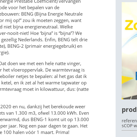
nergie Prestatie Coefficient) vervangen
ode voor het bepalen van de
gebouwen: BENG (Bijna Energie Neutrale
r mij op!” zou ik moeten zeggen, want
 niet bijna energieneutraal. Welke
OEK
r-nooit-niet! Hoe ‘bijna” is “bijna”? We
ezellig Nederlands. Enfin, BENG telt drie
e), BENG-2 (primair energiegebruik) en
gie).
Dat doen we met een hele natte vinger,
 het vloeroppervlak. De warmtevraag is
oiler netjes te bepalen: al het gas dat ik
ketel, en ik zet al het warme tapwater op
mtevraag moet in kilowattuur, dus: (natte
i 2020 en nu, dankzij het berekoude weer
prod
ets van 1.300 m3, ofwel 13.000 kWh. Even
verwarmd, dus BENG-1 komt uit op 13.000
referen
per jaar. Nog een paar dagen te gaan. Het
sCOP w
de 100 halen vóór 1 maart. Prima!