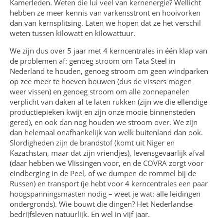
Kamerleden. Weten die lui veel van kernenergie? Wellicht
hebben ze meer kennis van varkensstront en hooivorken
dan van kernsplitsing. Laten we hopen dat ze het verschil
weten tussen kilowatt en kilowattuur.
We zijn dus over 5 jaar met 4 kerncentrales in één klap van
de problemen af: genoeg stroom om Tata Steel in
Nederland te houden, genoeg stroom om geen windparken
op zee meer te hoeven bouwen (dus de vissers mogen
weer vissen) en genoeg stroom om alle zonnepanelen
verplicht van daken af te laten rukken (zijn we die ellendige
productiepieken kwijt en zijn onze mooie binnensteden
gered), en ook dan nog houden we stroom over. We zijn
dan helemaal onafhankelijk van welk buitenland dan ook.
Slordigheden zijn de brandstof (komt uit Niger en
Kazachstan, maar dat zijn vriendjes), levensgevaarlijk afval
(daar hebben we Vlissingen voor, en de COVRA zorgt voor
eindberging in de Peel, of we dumpen de rommel bij de
Russen) en transport (je hebt voor 4 kerncentrales een paar
hoogspanningsmasten nodig – weet je wat: alle leidingen
ondergronds). Wie bouwt die dingen? Het Nederlandse
bedrijfsleven natuurlijk. En wel in vijf jaar.