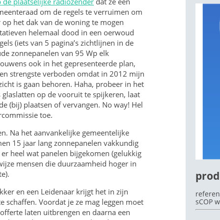
 de plaatselijke radiozender
dat ze een
emeenteraad om de regels te verruimen om
r op het dak van de woning te mogen
initatieven helemaal dood in een oerwoud
ls (iets van 5 pagina’s zichtlijnen in de
OEK
oude zonnepanelen van 95 Wp elk
rouwens ook in het gepresenteerde plan,
 ten strengste verboden omdat in 2012 mijn
icht is gaan behoren. Haha, probeer in het
laslatten op de vooruit te spijkeren, laat
de (bij) plaatsen of vervangen. No way! Hel
rcommissie toe.
en. Na het aanvankelijke gemeentelijke
en 15 jaar lang zonnepanelen vakkundig
 er heel wat panelen bijgekomen (gelukkig
enwijze mensen die duurzaamheid hoger in
prod
e).
ekker en een Leidenaar krijgt het in zijn
referen
e schaffen. Voordat je ze mag leggen moet
sCOP w
, offerte laten uitbrengen en daarna een