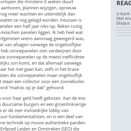
orlopen die minstens 6 weken duurt
REA
 aanhoren, plannen wijzigen, opnieuw
U kunt 
nog meer wachten en uiteindelijk dan
titel e
oeten ze nog gelegd worden. Intussen is
Disqus 
nelen een half jaar niks op. Reken rustig
r
misschien
panelen liggen. Ik heb heel wat
rtgenoten wiens aanvraag geweigerd was,
ar van afzagen vanwege de ongelooflijke
k heb zonnepanelen zien verdwijnen door
zie zonnepanelen op de meest inefficiēnte
welijks zon komt, en dat allemaal vanwege
ar het niet gaan kan, zelfs in het brave
noten die zonnepanelen maar ongelooflijk
at staan een collector voor een zonneboiler.
woord “matras op je dak” gehoord.
 voor haar geld heeft gekozen. Aan de ene
e duurzame burgers en een groenlinkserige
 er de zeer invloedrijke lobby van
tuur-fundamentalisten, en is een deel van
ne techniek op mooie authentieke panden.
ng Erfgoed Leiden en Omstreken (SEO) die