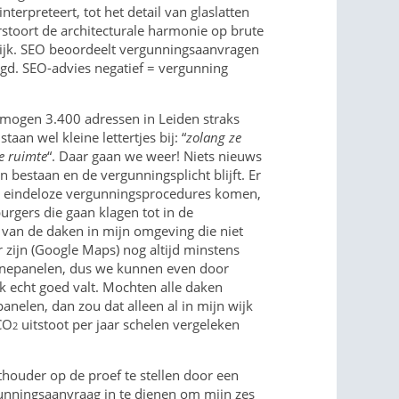
nterpreteert, tot het detail van glaslatten
rstoort de architecturale harmonie op brute
elijk. SEO beoordeelt vergunningsaanvragen
lgd. SEO-advies negatief = vergunning
mogen 3.400 adressen in Leiden straks
aan wel kleine lettertjes bij: “
zolang ze
e ruimte
“. Daar gaan we weer! Niets nieuws
n bestaan en de vergunningsplicht blijft. Er
ér eindeloze vergunningsprocedures komen,
gers die gaan klagen tot in de
 van de daken in mijn omgeving die niet
 zijn (Google Maps) nog altijd minstens
nepanelen, dus we kunnen even door
jk echt goed valt. Mochten alle daken
nelen, dan zou dat alleen al in mijn wijk
CO
uitstoot per jaar schelen vergeleken
2
houder op de proef te stellen door een
unningsaanvraag in te dienen om mijn zes