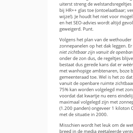
uiterst streng de welstandsregeltjes i
bij HR++ glas toe (ontoelaatbaar; ve
wijze!). Je houdt het niet voor mog
en het SEO-advies wordt altijd gevo
geweigerd. Punt.
Volgens het plan van de wethouder 
zonnepanelen op het dak leggen. Er st
niet zichtbaar zijn vanuit de openbar
onder de zon dus, de regeltjes blijve
bestaat dus gerede kans dat er wé
met wanhopige ambtenaren, boze bur
gemeenteraad toe. Wel is het zo dat
vanuit de openbare ruimte zichtbaar
75% kan worden volgelegd met zon
voordat dat kwartje nu eens eindeli
maximaal volgelegd zijn met zonnepa
(1.200 panden) ongeveer 1 kiloton 
met de situatie in 2000.
Misschien wordt het leuk om de wet
breed in de media geëtaleerde verg