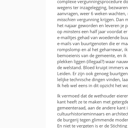
complexe vergunningsprocedure do
wegens ter inzagelegging, bezwaren
aanvragen, weer 6 weken wachten, 
misschien
vergunning krijgen. Dan m
het najaar geworden en leveren je pa
op
minstens
een half jaar voordat e
e-mailtjes gehad van woedende buu
e-mails van buurtgenoten die er ma
rompslomp en al het geharrewar, i
bemoeienis van de gemeente, en ik 
plekken liggen (illegaal?) waar nau
de welstand. Bloed kruipt immers wa
Leiden. Er zijn ook genoeg buurtge
lelijke technische dingen vinden, la
Ik heb wel eens in dit opzicht het 
Ik vermoed dat de wethouder eieren
kant heeft ze te maken met getergd
gemeenteraad, aan de andere kant is
cultuurhistorieminnaars en architec
de burgerij tegen glimmende moder
En niet te vergeten is er de Stichti