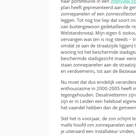
haar portefeuille in een
interview op
KOSTEN EN BATEN
plan heeft gepresenteerd aan de g
zonnepanelen of een zonnecollecto
FRAME OF BAK
leggen. Tot nog toe liep dat soort 
van buitengewoon gedetailleerde rege
RICHTING EN INVALSH
Welstandsnota). Mijn eigen 6 stok
vervangen was (en is nog steeds – t
TWEEDEHANDS
omdat ze aan de straatzijde liggen)
woning tot het beschermde stadsgez
VERGUNNING
beschermde stadsgezicht maar eens g
staan zonnepanelen aan de straatzij
en verdoemenis, tot aan de Bezwaa
Nu moet dat dus eindelijk verander
enthousiasme in 2000-2005 heeft m
tegengehouden. Desalniettemin zijn
zijn er in Leiden een heleboel eig
het vaandel hebben dan de gemeent
Stel het is voorjaar, de zon schijnt l
malle hoofd om zonnepanelen aan t
je uiteraard een installateur vinden