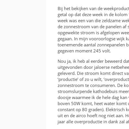
KOSTEN EN BATEN
Bij het bekijken van de weekproducti
getal op dat deze week in de kolom 
FRAME OF BAK
week was een van die zeldzame weke
de zonnestroom van de panelen af s
RICHTING EN INVALSH
opgewekte stroom is afgelopen we
gegaan. In mijn vooroorlogse wijk 
TWEEDEHANDS
toenemende aantal zonnepanelen bi
gegeven moment 245 volt.
VERGUNNING
Nou ja, ik heb al eerder beweerd dat 
uitgevonden door jaloerse netbehee
geleverd. Die stroom komt direct va
‘productie’ of zo u wilt, ‘overproducti
zonnestroom te consumeren. De koelk
stroomslurpende kathodebuis meer, d
doosje waarmee ik de hele dag kan 
boven 50W komt, heet water komt u
constant op 80 graden). Elektrisch k
uit en de airco hoeft nog niet aan. 
jaar alle overproductie in dank zal 