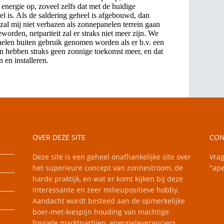
OVER DEZE SITE
CON
Deze site is een geheel onafhankelijke site over
Vrag
het superieure concept van zonnestroom, de
"ape
harde praktijk, en wat er komt kijken bij deze
interessante en zeer milieupositieve hobby.
Aandacht wordt besteed aan de opmerkelijke
boer-met-kiespijn houding van machtige
fossiele marktpartijen, energieleveranciers,