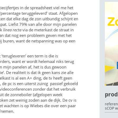
ecijfertjes in de spreadsheet viel me het
‘percentage teruggeleverd’ staat. Afgelopen
n dat elke dag de zon uitbundig schijnt en
pat. Liefst 79% van alle door mijn panelen
OEK
ek
linea recta
via de meterkast de straat in
kan dat nog een probleem geven met het
j buren, want de netspanning was op een
’terugleveren’ een term is die is
rders, want er wordt helemaal niks terug
n mijn panelen af, het is dus gewoon
e’. De realiteit is dat ik geen kans zie alle
ast is al een A+ ding, de tv heeft geen
e pc is een uiterst zuinig passief gekoeld
videoconferencen zonder dat het verbruik
prod
it de zonneboiler (afgelopen week
oken zet weinig zoden aan de dijk. De cv is
referen
Het wachten is op Wiebes die over een paar
sCOP w
afnemen.