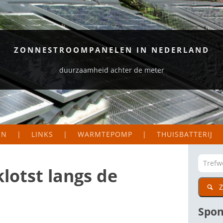
ZONNESTROOMPANELEN IN NEDERLAND
duurzaamheid achter de meter
EN
LINKS
WARMTEPOMP
THUISBATTERIJ
S EN LOGGERS
ORGANISATIES
EKAART NEDERLAND
ZAKELIJK
lotst langs de
Z
DIG
CTIE VAN MIJN PANELEN
PARTICULIER
WETENSWAARDIGE SITES
Spon