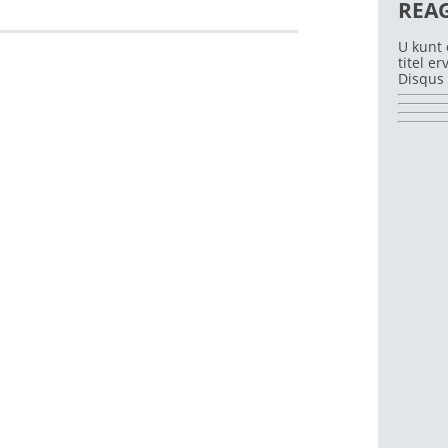
REA
U kunt 
titel e
Disqus 