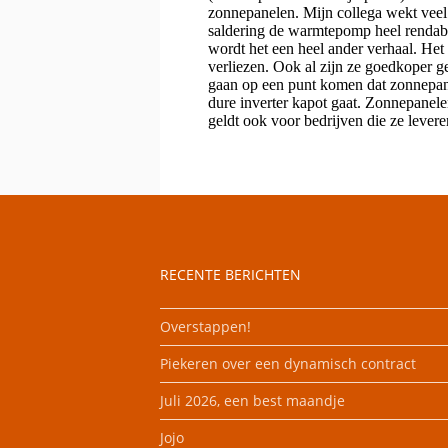
RECENTE BERICHTEN
Overstappen!
Piekeren over een dynamisch contract
Juli 2026, een best maandje
Jojo