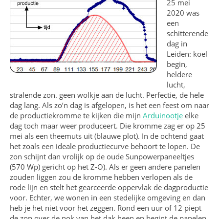
25 mei
2020 was
een
schitterende
dag in
Leiden: koel
begin,
heldere
lucht,
stralende zon. geen wolkje aan de lucht. Perfectie, de hele
dag lang. Als zo’n dag is afgelopen, is het een feest om naar
de productiekromme te kijken die mijn
Arduinootje
elke
dag toch maar weer produceert. Die kromme zag er op 25
mei als een theemuts uit (blauwe plot). In de ochtend gaat
het zoals een ideale productiecurve behoort te lopen. De
zon schijnt dan vrolijk op de oude Sunpowerpaneeltjes
(570 Wp) gericht op het Z-O). Als er geen andere panelen
zouden liggen zou de kromme hebben verlopen als de
rode lijn en stelt het gearceerde oppervlak de dagproductie
voor. Echter, we wonen in een stedelijke omgeving en dan
heb je het niet voor het zeggen. Rond een uur of 12 piept
de zon over de nok van het dak heen en begint de panelen