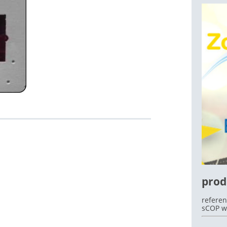
OEK
prod
referen
sCOP w