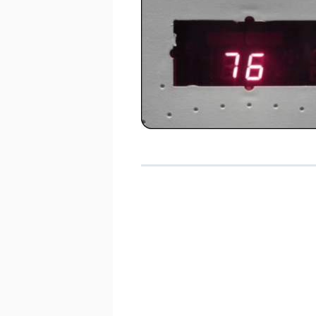
KOSTEN EN BATEN
FRAME OF BAK
RICHTING EN INVALSH
TWEEDEHANDS
VERGUNNING