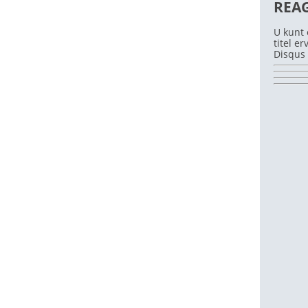
REA
U kunt 
titel e
Disqus 