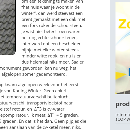
om een tekening te maken van
“het huis waar je woont in de
winter”, dan werd steevast een
prent gemaakt met een dak met
een fors rokende schoorsteen.
OEK
Je wist niet beter! Toen waren
het nog echte schoorstenen,
later werd dat een bescheiden
pijpje met elke winter steeds
minder witte rook, en nu is er
dus helemaal niks meer. Saaier
en monument geworden, kan nu weg, het
is afgelopen zomer gedemonteerd.
 kwam afgelopen week voor het eerst
tje van Koning Winter. Geen enkel
het temperatuurverschil buitenlucht-
prod
tuurverschil transportvloeistof naar
istof retour, en ΔT3 is cv-water
referen
pomp retour. Ik meet: ΔT1 = 5 graden,
sCOP w
graden. En dat is het dan. Geen pijpjes die
Geen aanslaan van de cv-ketel meer, niks.