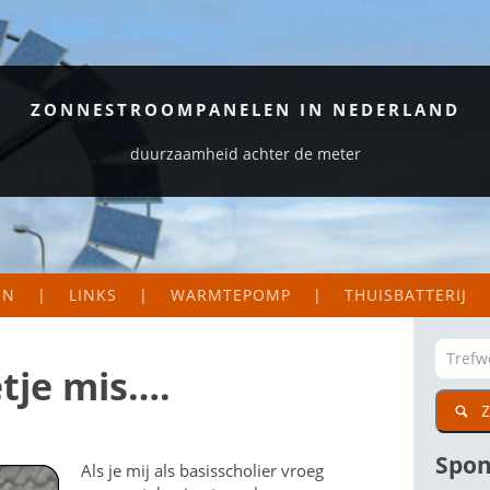
ZONNESTROOMPANELEN IN NEDERLAND
duurzaamheid achter de meter
EN
LINKS
WARMTEPOMP
THUISBATTERIJ
S EN LOGGERS
ORGANISATIES
EKAART NEDERLAND
ZAKELIJK
tje mis….
Z
DIG
CTIE VAN MIJN PANELEN
PARTICULIER
WETENSWAARDIGE SITES
Spon
Als je mij als basisscholier vroeg