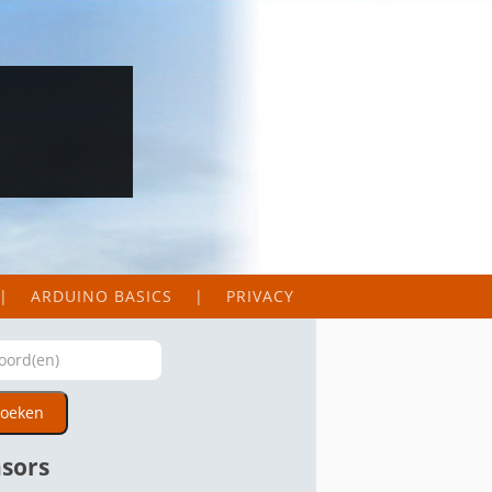
ARDUINO BASICS
PRIVACY
oeken
sors