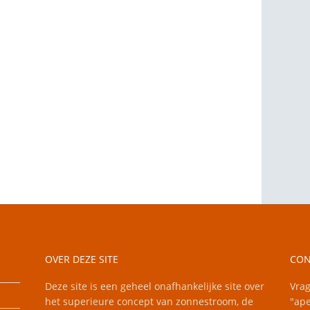
OVER DEZE SITE
CON
Deze site is een geheel onafhankelijke site over
Vrag
het superieure concept van zonnestroom, de
"ape