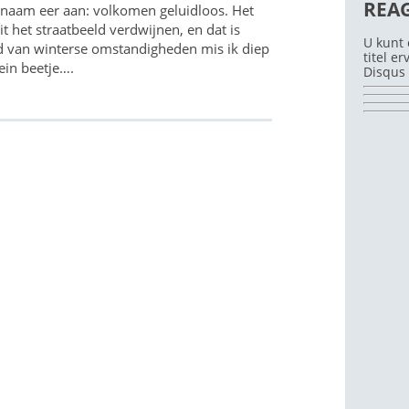
REA
naam eer aan: volkomen geluidloos. Het
it het straatbeeld verdwijnen, en dat is
U kunt 
ld van winterse omstandigheden mis ik diep
titel e
ein beetje….
Disqus 