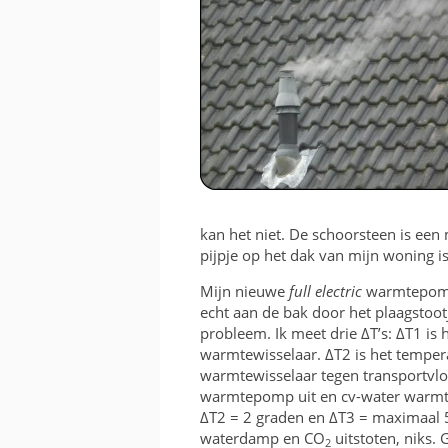
KOSTEN EN BATEN
FRAME OF BAK
RICHTING EN INVALSH
TWEEDEHANDS
VERGUNNING
kan het niet. De schoorsteen is e
pijpje op het dak van mijn woning 
Mijn nieuwe
full electric
warmtepomp
echt aan de bak door het plaagstoo
probleem. Ik meet drie ΔT’s: ΔT1 is 
warmtewisselaar. ΔT2 is het tempera
warmtewisselaar tegen transportvloe
warmtepomp uit en cv-water warmte
ΔT2 = 2 graden en ΔT3 = maximaal 5 
waterdamp en CO
uitstoten, niks. 
2