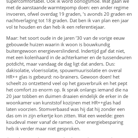
supercomfortabel. Ook ik word oorlogsmoe. Wat gaan we
met de aanstaande warmtepomp doen: een ander regime
invoeren, ofwel overdag 19 graden, ’s avonds 20 graden en
nachtverlaging tot 18 graden. Dat ben ik van plan een jaar
vol te houden en dan heb ik een referentiejaar.
Maar: het soort oude in de jaren ’30 van de vorige eeuw
gebouwde huizen waarin ik woon is bouwkundig
buitengewoon energieverslindend. Indertijd gaf dat niet,
met een kolenhaard in de achterkamer en de tussendeuren
potdicht, maar vandaag de dag ligt dat anders. Dus:
dakisolatie, vloerisolatie, spouwmuurisolatie en overal
HR++ glas is gebeurd: no-brainers. Gewoon doen! het
scheelt zo ontzettend veel op het gasverbruik en het pept
het comfort zo enorm op. Ik sprak onlangs iemand die na
20 jaar tobben en duimen draaien eindelijk de erker in de
woonkamer van kunststof kozijnen met HR++glas had
laten voorzien. Stomverbaasd was hij dat hij zonder een
das om in zijn erkertje kon zitten. Wat een weelde: geen
koudeval meer vanaf de ramen. Over energiebesparing
heb ik verder maar niet gesproken.