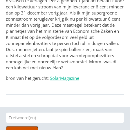
drastisch te verlagen. Per afgelopen 1 januari betaal ik voor
een kilowattuur stroom van mijn leverancier 6 cent minder
dan op 31 december vorig jaar. Als ik mijn supergroene
zonnestroom teruglever krijg ik nu per kilowattuur 6 cent
minder dan vorig jaar. Deze maatregel betekent dat de
plannetjes van het ministerie van Economische Zaken en
Klimaat (let op de volgorde) om veel geld uit
zonnepanelenbezitters te persen toch al in duigen vallen.
Dus: meneer Jetten: laat je spierballen zien, maak van
uitstel afstel en schrap dat voor warmtepompbezitters
onmogelijke en onredelijke wetsvoorstel. Mmm. was dit
een kabinet met nieuw élan?
bron van het gerucht:
SolarMagazine