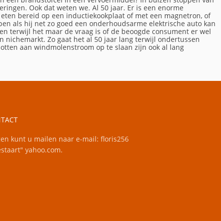
steringen. Ook dat weten we. Al 50 jaar. Er is een enorme
m eten bereid op een inductiekookplaat of met een magnetron, of
en als hij net zo goed een onderhoudsarme elektrische auto kan
en terwijl het maar de vraag is of de beoogde consument er wel
en nichemarkt. Zo gaat het al 50 jaar lang terwijl ondertussen
chotten aan windmolenstroom op te slaan zijn ook al lang
TACT
en kunt u mailen naar e-mail: floris256
staart" yahoo.com.