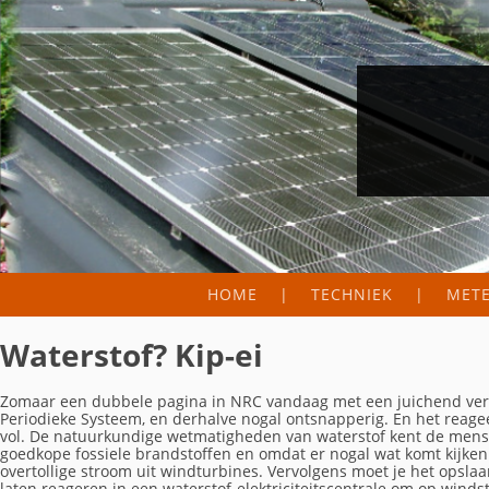
HOME
TECHNIEK
MET
FIELD LAB
METER
Waterstof? Kip-ei
WERKINGSPRINCIPE
ZONN
Zomaar een dubbele pagina in NRC vandaag met een juichend verhaa
HOEVEEL PANELEN NO
PRODU
Periodieke Systeem, en derhalve nogal ontsnapperig. En het reage
vol. De natuurkundige wetmatigheden van waterstof kent de menshe
goedkope fossiele brandstoffen en omdat er nogal wat komt kijken
MICRO-OMVORMERS
overtollige stroom uit windturbines. Vervolgens moet je het opslaan
laten reageren in een waterstof-elektriciteitscentrale om op winds