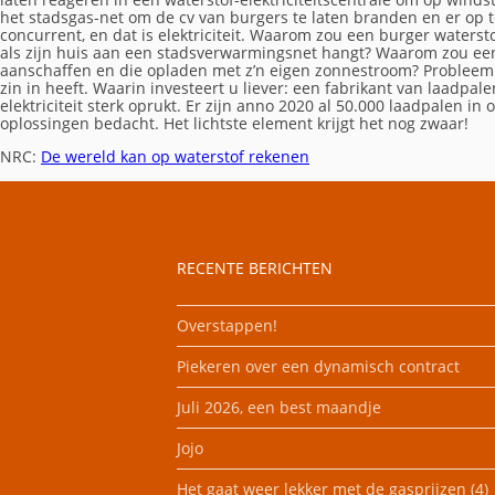
het stadsgas-net om de cv van burgers te laten branden en er op te 
KOSTEN EN BATEN
concurrent, en dat is elektriciteit. Waarom zou een burger waters
als zijn huis aan een stadsverwarmingsnet hangt? Waarom zou ee
FRAME OF BAK
aanschaffen en die opladen met z’n eigen zonnestroom? Probleem 
zin in heeft. Waarin investeert u liever: een fabrikant van laadpale
elektriciteit sterk oprukt. Er zijn anno 2020 al 50.000 laadpalen 
RICHTING EN INVALSH
oplossingen bedacht. Het lichtste element krijgt het nog zwaar!
NRC:
De wereld kan op waterstof rekenen
TWEEDEHANDS
VERGUNNING
RECENTE BERICHTEN
Overstappen!
Piekeren over een dynamisch contract
Juli 2026, een best maandje
Jojo
Het gaat weer lekker met de gasprijzen (4)