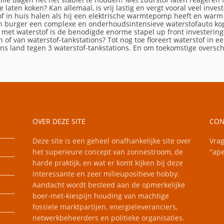
laten koken? Kan allemaal, is vrij lastig en vergt vooral veel inve
tof in huis halen als hij een elektrische warmtepomp heeft en war
n burger een complexe en onderhoudsintensieve waterstofauto kop
met waterstof is de benodigde enorme stapel up front investering
n of van waterstof-tankstations? Tot nog toe floreert waterstof in e
in ons land tegen 3 waterstof-tankstations. En om toekomstige overs
OEK
OVER DEZE SITE
CON
Deze site is een geheel onafhankelijke site over
Vrag
het superieure concept van zonnestroom, de
"ape
harde praktijk, en wat er komt kijken bij deze
interessante en zeer milieupositieve hobby.
Aandacht wordt besteed aan de opmerkelijke
boer-met-kiespijn houding van machtige
fossiele marktpartijen, energieleveranciers,
netwerkbeheerders en politieke organisaties.