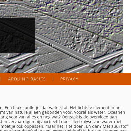
ARDUINO BASICS
PRIVACY
en leuk spulletje, dat waterstof. Het lichtste element in het
omt van nature alleen gebonden voor. Vooral als water. Oceanen
ang voor van alles en nog wat? Oorzaak is de overvloed aan
den vervaardigen bijvoorbeeld door electrolyse van water met
er moet je ook oppassen, maar het is te doen. En dan? Met zuurstof
 in een brandstofcel in een vervoermiddel? In buizen stoppen van