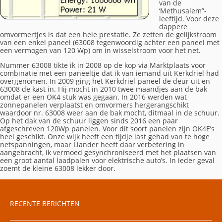
van de
‘Methusalem”-
leeftijd. Voor deze
dappere
omvormertjes is dat een hele prestatie. Ze zetten de gelijkstroom
van een enkel paneel (63008 tegenwoordig achter een paneel met
een vermogen van 120 Wp) om in wisselstroom voor het net.
Nummer 63008 tikte ik in 2008 op de kop via Marktplaats voor
combinatie met een paneeltje dat ik van iemand uit Kerkdriel had
overgenomen. In 2009 ging het Kerkdriel-paneel de deur uit en
63008 de kast in. Hij mocht in 2010 twee maandjes aan de bak
omdat er een OK4 stuk was gegaan. In 2016 werden wat
zonnepanelen verplaatst en omvormers hergerangschikt
waardoor nr. 63008 weer aan de bak mocht, ditmaal in de schuur.
Op het dak van de schuur liggen sinds 2016 een paar
afgeschreven 120Wp panelen. Voor dit soort panelen zijn OK4E’s
heel geschikt. Onze wijk heeft een tijdje last gehad van te hoge
netspanningen, maar Liander heeft daar verbetering in
aangebracht, ik vermoed gesynchroniseerd met het plaatsen van
een groot aantal laadpalen voor elektrische auto’s. In ieder geval
zoemt de kleine 63008 lekker door.
RECENTE BERICHTEN