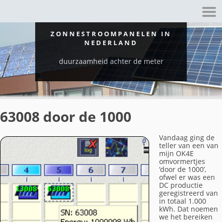
ZONNESTROOMPANELEN IN
NEDERLAND
duurzaamheid achter de meter
63008 door de 1000
Vandaag ging de
teller van een van
mijn OK4E
omvormertjes
‘door de 1000’,
ofwel er was een
DC productie
geregistreerd van
in totaal 1.000
kWh. Dat noemen
we het bereiken