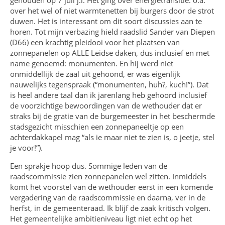
over het wel of niet warmtenetten bij burgers door de strot
duwen. Het is interessant om dit soort discussies aan te
horen. Tot mijn verbazing hield raadslid Sander van Diepen
(D66) een krachtig pleidooi voor het plaatsen van
zonnepanelen op ALLE Leidse daken, dus inclusief en met
name genoemd: monumenten. En hij werd niet
onmiddellijk de zaal uit gehoond, er was eigenlijk
nauwelijks tegenspraak (“monumenten, huh?, kuch!”). Dat
is heel andere taal dan ik jarenlang heb gehoord inclusief
de voorzichtige bewoordingen van de wethouder dat er
straks bij de gratie van de burgemeester in het beschermde
stadsgezicht misschien een zonnepaneeltje op een
achterdakkapel mag “als ie maar niet te zien is, o jeetje, stel
je voor!”).
Een sprakje hoop dus. Sommige leden van de
raadscommissie zien zonnepanelen wel zitten. Inmiddels
komt het voorstel van de wethouder eerst in een komende
vergadering van de raadscommissie en daarna, ver in de
herfst, in de gemeenteraad. Ik blijf de zaak kritisch volgen.
Het gemeentelijke ambitieniveau ligt niet echt op het