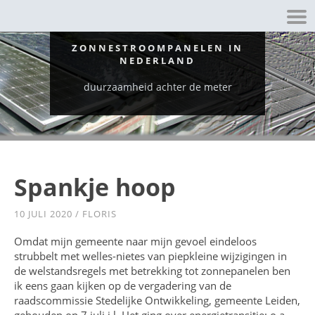
ZONNESTROOMPANELEN IN
NEDERLAND
duurzaamheid achter de meter
Spankje hoop
10 JULI 2020
/
FLORIS
Omdat mijn gemeente naar mijn gevoel eindeloos
strubbelt met welles-nietes van piepkleine wijzigingen in
de welstandsregels met betrekking tot zonnepanelen ben
ik eens gaan kijken op de vergadering van de
raadscommissie Stedelijke Ontwikkeling, gemeente Leiden,
gehouden op 7 juli j.l. Het ging over energietransitie: o.a.