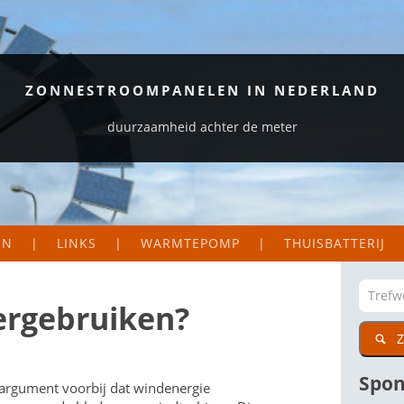
ZONNESTROOMPANELEN IN NEDERLAND
duurzaamheid achter de meter
EN
LINKS
WARMTEPOMP
THUISBATTERIJ
S EN LOGGERS
ORGANISATIES
EKAART NEDERLAND
ZAKELIJK
ergebruiken?
Z
DIG
CTIE VAN MIJN PANELEN
PARTICULIER
WETENSWAARDIGE SITES
Spon
 argument voorbij dat windenergie