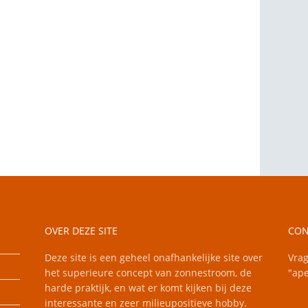
OVER DEZE SITE
CON
Deze site is een geheel onafhankelijke site over
Vrag
het superieure concept van zonnestroom, de
"ape
harde praktijk, en wat er komt kijken bij deze
interessante en zeer milieupositieve hobby.