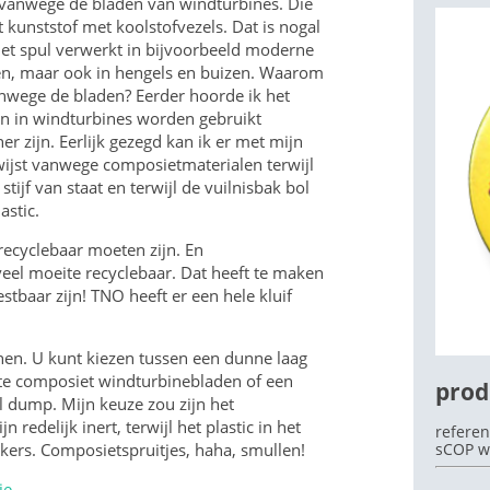
t vanwege de bladen van windturbines. Die
kunststof met koolstofvezels. Dat is nogal
het spul verwerkt in bijvoorbeeld moderne
gen, maar ook in hengels en buizen. Waarom
nwege de bladen? Eerder hoorde ik het
OEK
n in windturbines worden gebruikt
r zijn. Eerlijk gezegd kan ik er met mijn
wijst vanwege composietmaterialen terwijl
 stijf van staat en terwijl de vuilnisbak bol
astic.
recyclebaar moeten zijn. En
eel moeite recyclebaar. Dat heeft te maken
tbaar zijn! TNO heeft er een hele kluif
nnen. U kunt kiezen tussen een dunne laag
te composiet windturbinebladen of een
prod
l dump. Mijn keuze zou zijn het
redelijk inert, terwijl het plastic in het
referen
kers. Composietspruitjes, haha, smullen!
sCOP w
ie