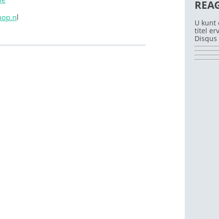
REA
hop.n
l
U kunt 
titel e
Disqus 