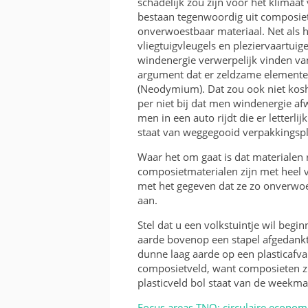
schadelijk zou zijn voor het klimaa
KOSTEN EN BATEN
bestaan tegenwoordig uit composiet 
onverwoestbaar materiaal. Net als 
FRAME OF BAK
vliegtuigvleugels en pleziervaartui
windenergie verwerpelijk vinden va
RICHTING EN INVALSH
argument dat er zeldzame elemente
(Neodymium). Dat zou ook niet koshe
TWEEDEHANDS
per niet bij dat men windenergie af
men in een auto rijdt die er letterlijk
VERGUNNING
staat van weggegooid verpakkingspl
Waar het om gaat is dat materialen 
composietmaterialen zijn met heel v
met het gegeven dat ze zo onverwoes
aan.
Stel dat u een volkstuintje wil begi
aarde bovenop een stapel afgedank
dunne laag aarde op een plasticafva
composietveld, want composieten zijn 
plasticveld bol staat van de weekma
Focus areas TNO: circulaire econom