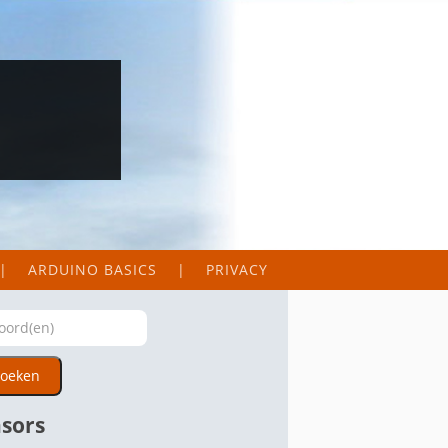
ARDUINO BASICS
PRIVACY
oeken
sors