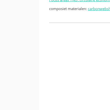
composiet materialen:
carbonwebs