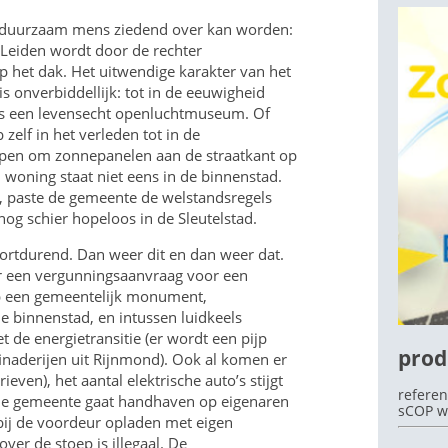
ls duurzaam mens ziedend over kan worden:
Leiden wordt door de rechter
p het dak. Het uitwendige karakter van het
s onverbiddellijk: tot in de eeuwigheid
OEK
Als een levensecht openluchtmuseum. Of
 zelf in het verleden tot in de
pen om zonnepanelen aan de straatkant op
 woning staat niet eens in de binnenstad.
n, paste de gemeente de welstandsregels
5 nog schier hopeloos in de Sleutelstad.
oortdurend. Dan weer dit en dan weer dat.
 een vergunningsaanvraag voor een
 een gemeentelijk monument,
 binnenstad, en intussen luidkeels
 de energietransitie (er wordt een pijp
prod
inaderijen uit Rijnmond). Ook al komen er
ieven), het aantal elektrische auto’s stijgt
referen
s de gemeente gaat handhaven op eigenaren
sCOP w
 bij de voordeur opladen met eigen
ver de stoep is illegaal. De