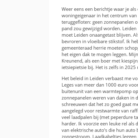
KOSTEN EN BATEN
Weer eens een berichtje waar je a
woningeigenaar in het centrum van 
FRAME OF BAK
teruggefloten: geen zonnepanelen o
pand zou gewijzigd worden. Leiden i
RICHTING EN INVALSH
moet Leiden onaangetast blijven. 
bevroren in vloeibare stikstof. Ik heb
TWEEDEHANDS
gemeenteraad herrie moeten schop
het eigen dak te mogen leggen. Mijn
VERGUNNING
Kreunend, als een boer met kiespij
ietsiepietsie bij. Het is zelfs in 202
Het beleid in Leiden verbaast me v
Leges van meer dan 1000 euro voor
buitenunit van een warmtepomp op
zonnepanelen weren van daken in de
schreeuwen dat het zo goed gaat met
aangelegd voor restwarmte van raff
veel laadpalen bij (met peperdure tar
harder. Ik voorzie een leuke rel al
van elektrische auto’s die hun auto
zonnestroom. Laadkabeltjes leggen o