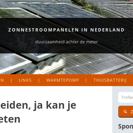
ZONNESTROOMPANELEN IN NEDERLAND
duurzaamheid achter de meter
EN
LINKS
WARMTEPOMP
THUISBATTERIJ
S EN LOGGERS
ORGANISATIES
EKAART NEDERLAND
ZAKELIJK
eiden, ja kan je
Z
DIG
CTIE VAN MIJN PANELEN
PARTICULIER
eten
WETENSWAARDIGE SITES
Spon