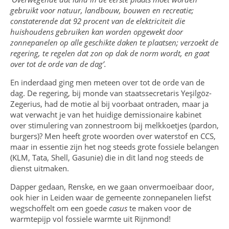
gebruikt voor natuur, landbouw, bouwen en recreatie;
constaterende dat 92 procent van de elektriciteit die
huishoudens gebruiken kan worden opgewekt door
zonnepanelen op alle geschikte daken te plaatsen; verzoekt de
regering, te regelen dat zon op dak de norm wordt, en gaat
over tot de orde van de dag’.
En inderdaad ging men meteen over tot de orde van de
dag. De regering, bij monde van staatssecretaris Yeşilgöz-
Zegerius, had de motie al bij voorbaat ontraden, maar ja
wat verwacht je van het huidige demissionaire kabinet
over stimulering van zonnestroom bij melkkoetjes (pardon,
burgers)? Men heeft grote woorden over waterstof en CCS,
maar in essentie zijn het nog steeds grote fossiele belangen
(KLM, Tata, Shell, Gasunie) die in dit land nog steeds de
dienst uitmaken.
Dapper gedaan, Renske, en we gaan onvermoeibaar door,
ook hier in Leiden waar de gemeente zonnepanelen liefst
wegschoffelt om een goede
casus
te maken voor de
warmtepijp vol fossiele warmte uit Rijnmond!