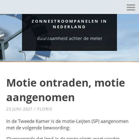
ZONNESTROOMPANELEN IN
NEDERLAND
duurzaamheid achter de meter
Motie ontraden, motie
aangenomen
23 JUNI 2021
/
FLORIS
In de Tweede Kamer is de motie-Leijten (SP) aangenomen
met de volgende bewoording:
‘Overwegende dat land in de eerste plaats moet worden