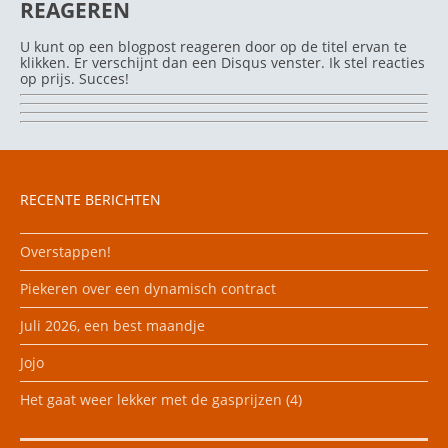
REAGEREN
U kunt op een blogpost reageren door op de titel ervan te
klikken. Er verschijnt dan een Disqus venster. Ik stel reacties
op prijs. Succes!
RECENTE BERICHTEN
Overstappen!
Piekeren over een dynamisch contract
Juli 2026, een best maandje
Jojo
Het gaat weer lekker met de gasprijzen (4)