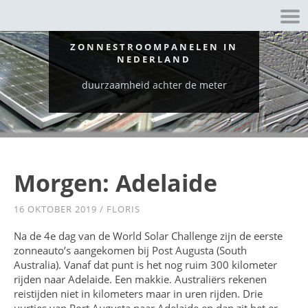
ZONNESTROOMPANELEN IN
NEDERLAND
duurzaamheid achter de meter
Morgen: Adelaide
16 OKTOBER 2019
/
FLORIS
Na de 4e dag van de World Solar Challenge zijn de eerste
zonneauto’s aangekomen bij Post Augusta (South
Australia). Vanaf dat punt is het nog ruim 300 kilometer
rijden naar Adelaide. Een makkie. Australiërs rekenen
reistijden niet in kilometers maar in uren rijden. Drie
uurtjes van Port Augusta naar Adelaide en dan zit het er