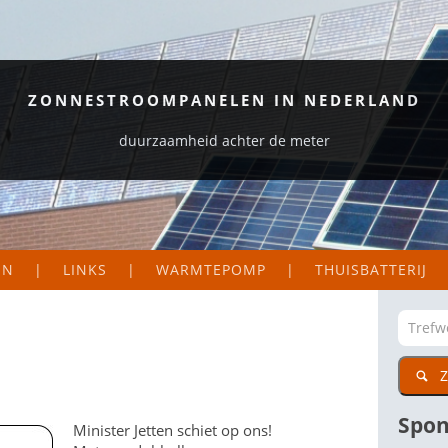
ZONNESTROOMPANELEN IN NEDERLAND
duurzaamheid achter de meter
EN
LINKS
WARMTEPOMP
THUISBATTERIJ
S EN LOGGERS
ORGANISATIES
EKAART NEDERLAND
ZAKELIJK
Z
DIG
CTIE VAN MIJN PANELEN
PARTICULIER
WETENSWAARDIGE SITES
Spon
Minister Jetten schiet op ons!