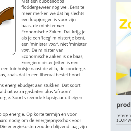
Met een dubbelloops
floddergeweer nog wel. Eens te
meer merken we dat hij slechts
een loopjongen is voor zijn
baas, de minister
van
OEK
Economische Zaken. Dat krijg je
als je een ‘leeg’ ministertje bent,
een ‘minister
voor’
, niet ‘minister
van
‘. De minister van
Economische Zaken is de baas,
Energieminister Jetten is een
en tuinhuisje naast de villa, de concierge.
s, zoals dat in een liberaal bestel hoort.
ons energiebudget aan stukken. Dat soort
aald uit extra gasbaten plus ‘afroom’
ergie. Soort vreemde klapsigaar uit eigen
prod
ap op energie. Op korte termijn en voor
referen
e hard nodig om de energieprijsschok voor
sCOP w
ie energiekosten zouden blijvend laag zijn