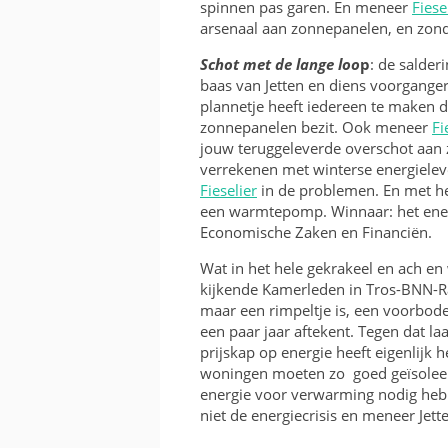
spinnen pas garen. En meneer
Fiese
arsenaal aan zonnepanelen, en zonder
Schot met de lange loo
p
: de salder
baas van Jetten en diens voorganger
plannetje heeft iedereen te maken 
zonnepanelen bezit. Ook meneer
Fi
jouw teruggeleverde overschot aa
verrekenen met winterse energielev
Fieselier
in de problemen. En met 
een warmtepomp. Winnaar: het energ
Economische Zaken en Financiën.
Wat in het hele gekrakeel en ach en
kijkende Kamerleden in Tros-BNN-Rad
maar een rimpeltje is, een voorbode 
een paar jaar aftekent. Tegen dat 
prijskap op energie heeft eigenlijk 
woningen moeten zo goed geïsoleer
energie voor verwarming nodig heb
niet de energiecrisis en meneer Jet