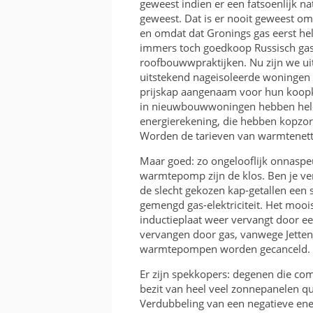
geweest indien er een fatsoenlijk n
geweest. Dat is er nooit geweest 
en omdat dat Gronings gas eerst h
immers toch goedkoop Russisch gas
roofbouwwpraktijken. Nu zijn we uit
uitstekend nageisoleerde woningen z
prijskap aangenaam voor hun koopk
in nieuwbouwwoningen hebben hel
energierekening, die hebben kopzor
Worden de tarieven van warmtenette
Maar goed: zo ongelooflijk onnaspe
warmtepomp zijn de klos. Ben je ve
de slecht gekozen kap-getallen ee
gemengd gas-elektriciteit. Het mooi
inductieplaat weer vervangt door ee
vervangen door gas, vanwege Jetten’
warmtepompen worden gecanceld.
Er zijn spekkopers: degenen die com
bezit van heel veel zonnepanelen qu
Verdubbeling van een negatieve ener