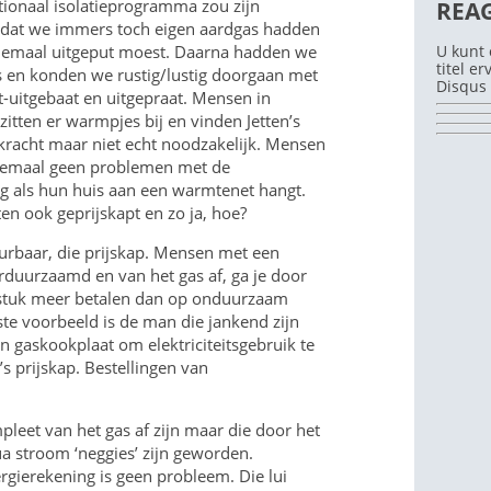
ationaal isolatieprogramma zou zijn
REA
omdat we immers toch eigen aardgas hadden
U kunt 
elemaal uitgeput moest. Daarna hadden we
titel e
 en konden we rustig/lustig doorgaan met
Disqus 
-uitgebaat en uitgepraat. Mensen in
itten er warmpjes bij en vinden Jetten’s
racht maar niet echt noodzakelijk. Mensen
emaal geen problemen met de
g als hun huis aan een warmtenet hangt.
n ook geprijskapt en zo ja, hoe?
urbaar, die prijskap. Mensen met een
rduurzaamd en van het gas af, ga je door
n stuk meer betalen dan op onduurzaam
ste voorbeeld is de man die jankend zijn
n gaskookplaat om elektriciteitsgebruik te
s prijskap. Bestellingen van
pleet van het gas af zijn maar die door het
a stroom ‘neggies’ zijn geworden.
gierekening is geen probleem. Die lui