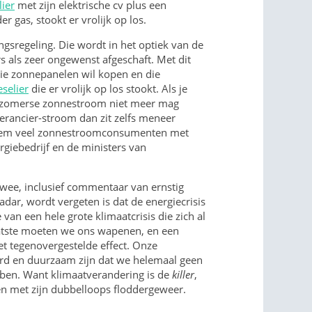
lier
met zijn elektrische cv plus een
 gas, stookt er vrolijk op los.
ingsregeling. Die wordt in het optiek van de
s als zeer ongewenst afgeschaft. Met dit
die zonnepanelen wil kopen en die
eselier
die er vrolijk op los stookt. Als je
n zomerse zonnestroom niet meer mag
erancier-stroom dan zit zelfs meneer
hem veel zonnestroomconsumenten met
iebedrijf en de ministers van
 wee, inclusief commentaar van ernstig
ar, wordt vergeten is dat de energiecrisis
van een hele grote klimaatcrisis die zich al
laatste moeten we ons wapenen, en een
het tegenovergestelde effect. Onze
d en duurzaam zijn dat we helemaal geen
ben. Want klimaatverandering is de
killer
,
ten met zijn dubbelloops floddergeweer.