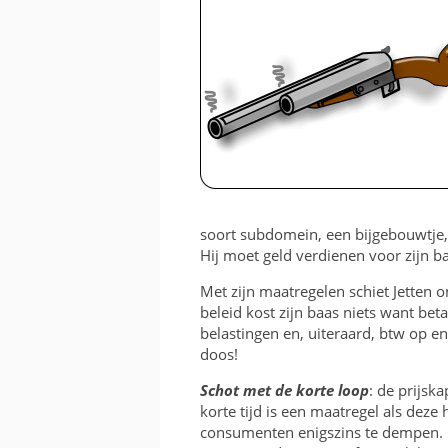
KOSTEN EN BATEN
FRAME OF BAK
RICHTING EN INVALSH
TWEEDEHANDS
VERGUNNING
soort subdomein, een bijgebouwtje, e
Hij moet geld verdienen voor zijn baa
Met zijn maatregelen schiet Jetten 
beleid kost zijn baas niets want bet
belastingen en, uiteraard, btw op en
doos!
Schot met de korte loop
: de prijsk
korte tijd is een maatregel als dez
consumenten enigszins te dempen. D