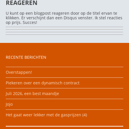
REAGEREN
U kunt op een blogpost reageren door op de titel ervan te
klikken. Er verschijnt dan een Disqus venster. Ik stel reacties
op prijs. Succes!
RECENTE BERICHTEN
Overstappen!
Piekeren over een dynamisch contract
Juli 2026, een best maandje
Jojo
Het gaat weer lekker met de gasprijzen (4)