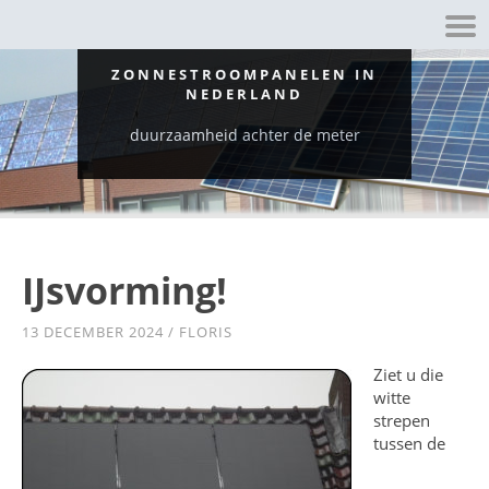
ZONNESTROOMPANELEN IN
NEDERLAND
duurzaamheid achter de meter
IJsvorming!
13 DECEMBER 2024
/
FLORIS
Ziet u die
witte
strepen
tussen de