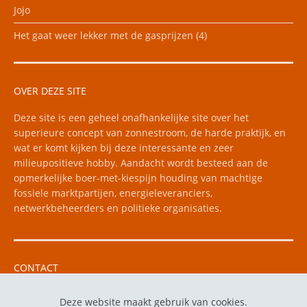
Jojo
Het gaat weer lekker met de gasprijzen (4)
OVER DEZE SITE
Deze site is een geheel onafhankelijke site over het
superieure concept van zonnestroom, de harde praktijk, en
wat er komt kijken bij deze interessante en zeer
milieupositieve hobby. Aandacht wordt besteed aan de
opmerkelijke boer-met-kiespijn houding van machtige
fossiele marktpartijen, energieleveranciers,
netwerkbeheerders en politieke organisaties.
CONTACT
Vragen kunt u mailen naar e-mail: floris256 "apestaart"
Deze website maakt gebruik van cookies.