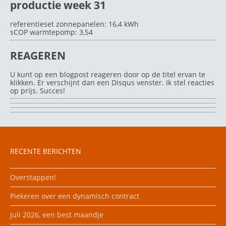
productie week 31
referentieset zonnepanelen: 16,4 kWh
sCOP warmtepomp: 3,54
REAGEREN
U kunt op een blogpost reageren door op de titel ervan te
klikken. Er verschijnt dan een Disqus venster. Ik stel reacties
op prijs. Succes!
RECENTE BERICHTEN
Overstappen!
Piekeren over een dynamisch contract
Juli 2026, een best maandje