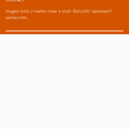
Vragen kunt u mailen naar e-mail: floris256 "apestaart"
yahoo.com.