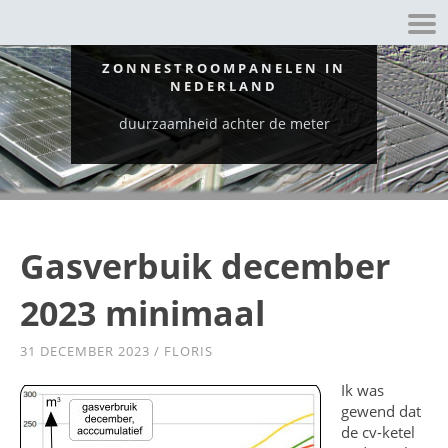
ZONNESTROOMPANELEN IN
NEDERLAND
duurzaamheid achter de meter
Gasverbuik december
2023 minimaal
31 DECEMBER 2023
/
FLORIS
Ik was
gewend dat
de cv-ketel