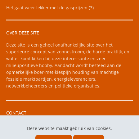
Het gaat weer lekker met de gasprijzen (3)
OVER DEZE SITE
Deze site is een geheel onafhankelijke site over het
superieure concept van zonnestroom, de harde praktijk, en
wat er komt kijken bij deze interessante en zeer
milieupositieve hobby. Aandacht wordt besteed aan de
opmerkelijke boer-met-kiespijn houding van machtige
fossiele marktpartijen, energieleveranciers,
netwerkbeheerders en politieke organisaties.
CONTACT
Vragen kunt u mailen naar e-mail: floris256 "apestaart"
Deze website maakt gebruik van cookies.
yahoo.com.