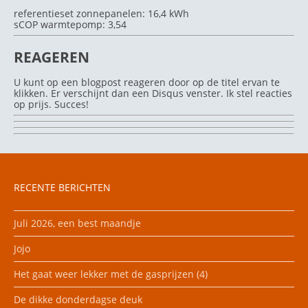
referentieset zonnepanelen: 16,4 kWh
sCOP warmtepomp: 3,54
REAGEREN
U kunt op een blogpost reageren door op de titel ervan te
klikken. Er verschijnt dan een Disqus venster. Ik stel reacties
op prijs. Succes!
RECENTE BERICHTEN
Juli 2026, een best maandje
Jojo
Het gaat weer lekker met de gasprijzen (4)
De dikke donderdagse deuk