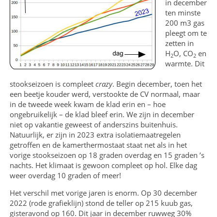
in december
ten minste
200 m3 gas
pleegt om te
zetten in
H
O, CO
en
2
2
warmte. Dit
stookseizoen is compleet
crazy
. Begin december, toen het
een beetje kouder werd, verstookte de CV normaal, maar
in de tweede week kwam de klad erin en – hoe
ongebruikelijk – de klad bleef erin. We zijn in december
niet op vakantie geweest of anderszins buitenhuis.
Natuurlijk, er zijn in 2023 extra isolatiemaatregelen
getroffen en de kamerthermostaat staat net als in het
vorige stookseizoen op 18 graden overdag en 15 graden ’s
nachts. Het klimaat is gewoon compleet op hol. Elke dag
weer overdag 10 graden of meer!
Het verschil met vorige jaren is enorm. Op 30 december
2022 (rode grafieklijn) stond de teller op 215 kuub gas,
gisteravond op 160. Dit jaar in december ruwweg 30%