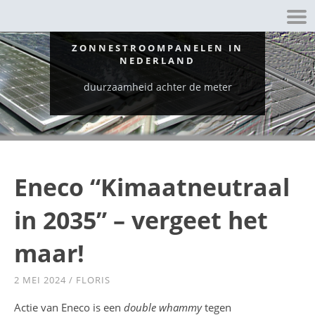
ZONNESTROOMPANELEN IN
NEDERLAND
duurzaamheid achter de meter
Eneco “Kimaatneutraal
in 2035” – vergeet het
maar!
2 MEI 2024
/
FLORIS
Actie van Eneco is een
double whammy
tegen