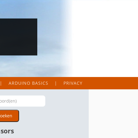
ARDUINO BASICS
PRIVACY
oeken
sors