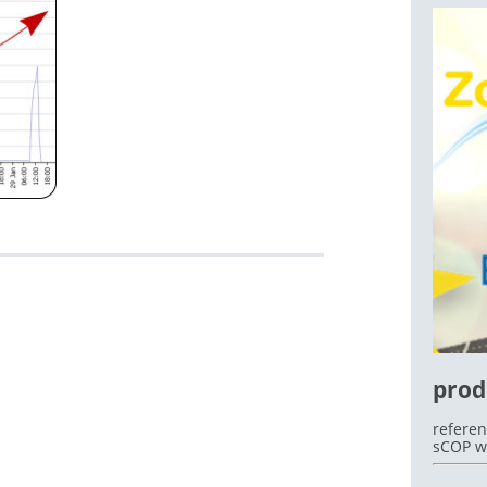
OEK
prod
referen
sCOP w