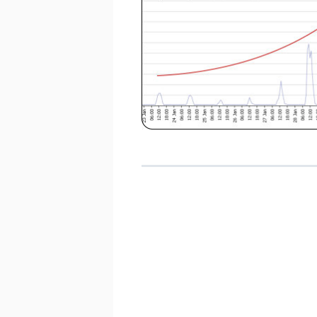
KOSTEN EN BATEN
FRAME OF BAK
RICHTING EN INVALSH
TWEEDEHANDS
VERGUNNING