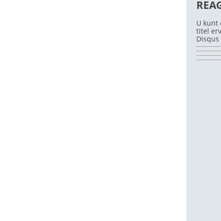
REA
U kunt 
titel e
Disqus 