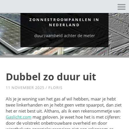
ZONNESTROOMPANELEN IN
NEDERLAND
duurzaamheid achter de meter
Dubbel zo duur uit
11 NOVEMBER 2025
/
FLORIS
Als je je woning van het gas af wil hebben, maar je hebt
twee linkerhanden en je hebt geen vette spaarpot, dan ziet
het er niet best uit. Althans, als ik een rekensommetje van
Gaslicht.com
mag geloven. Je weet hoe het is met cijferen:
door de volstrekt onbetrouwbare overheid en door
winstbeluste energieleveranciers ziet een rekensom er