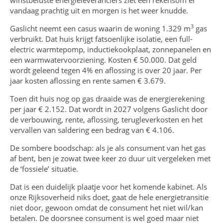
vandaag prachtig uit en morgen is het weer knudde.
3
Gaslicht neemt een casus waarin de woning 1.329 m
gas
verbruikt. Dat huis krijgt fatsoenlijke isolatie, een full-
electric warmtepomp, inductiekookplaat, zonnepanelen en
een warmwatervoorziening. Kosten € 50.000. Dat geld
wordt geleend tegen 4% en aflossing is over 20 jaar. Per
jaar kosten aflossing en rente samen € 3.679.
Toen dit huis nog op gas draaide was de energierekening
per jaar € 2.152. Dat wordt in 2027 volgens Gaslicht door
de verbouwing, rente, aflossing, terugleverkosten en het
vervallen van saldering een bedrag van € 4.106.
De sombere boodschap: als je als consument van het gas
af bent, ben je zowat twee keer zo duur uit vergeleken met
de ‘fossiele’ situatie.
Dat is een duidelijk plaatje voor het komende kabinet. Als
onze Rijksoverheid niks doet, gaat de hele energietransitie
niet door, gewoon omdat de consument het niet wil/kan
betalen. De doorsnee consument is wel goed maar niet