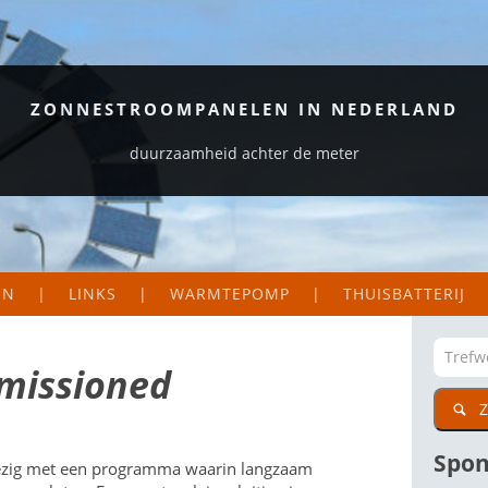
ZONNESTROOMPANELEN IN NEDERLAND
duurzaamheid achter de meter
EN
LINKS
WARMTEPOMP
THUISBATTERIJ
S EN LOGGERS
ORGANISATIES
EKAART NEDERLAND
ZAKELIJK
missioned
Z
DIG
CTIE VAN MIJN PANELEN
PARTICULIER
WETENSWAARDIGE SITES
Spon
 bezig met een programma waarin langzaam