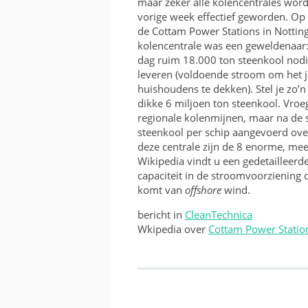
maar zeker alle kolencentrales worde
KOSTEN EN BATEN
vorige week effectief geworden. Op
de Cottam Power Stations in Nottin
FRAME OF BAK
kolencentrale was een geweldenaar
dag ruim 18.000 ton steenkool nod
RICHTING EN INVALSH
leveren (voldoende stroom om het j
huishoudens te dekken). Stel je zo’n
TWEEDEHANDS
dikke 6 miljoen ton steenkool. Vroe
regionale kolenmijnen, maar na de s
VERGUNNING
steenkool per schip aangevoerd ove
deze centrale zijn de 8 enorme, me
Wikipedia vindt u een gedetailleerd
capaciteit in de stroomvoorziening 
komt van
offshore
wind.
bericht in
CleanTechnica
Wkipedia over
Cottam Power Statio