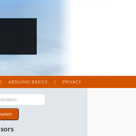
ARDUINO BASICS
PRIVACY
oeken
sors