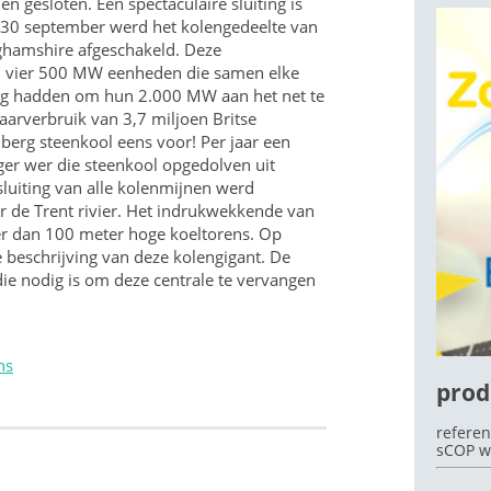
n gesloten. Een spectaculaire sluiting is
 30 september werd het kolengedeelte van
ghamshire afgeschakeld. Deze
: vier 500 MW eenheden die samen elke
ig hadden om hun 2.000 MW aan het net te
OEK
aarverbruik van 3,7 miljoen Britse
 berg steenkool eens voor! Per jaar een
ger wer die steenkool opgedolven uit
luiting van alle kolenmijnen werd
r de Trent rivier. Het indrukwekkende van
er dan 100 meter hoge koeltorens. Op
e beschrijving van deze kolengigant. De
die nodig is om deze centrale te vervangen
ns
prod
referen
sCOP w