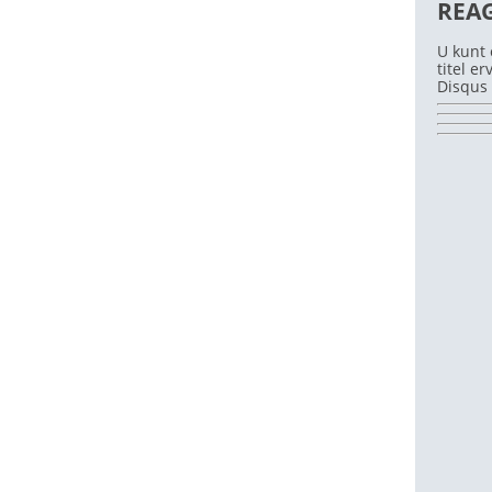
REA
U kunt 
titel e
Disqus 