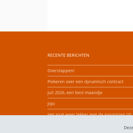
RECENTE BERICHTEN
Overstappen!
Piekeren over een dynamisch contract
Juli 2026, een best maandje
Jojo
Het gaat weer lekker met de gasprijzen (4)
Deze