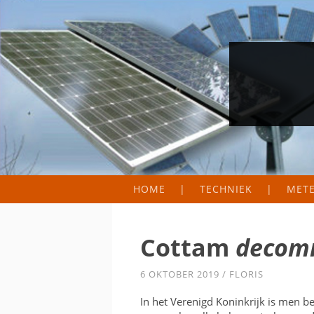
HOME
TECHNIEK
MET
FIELD LAB
METER
WERKINGSPRINCIPE
ZONN
Cottam
decom
HOEVEEL PANELEN NO
PRODU
6 OKTOBER 2019
/
FLORIS
MICRO-OMVORMERS
In het Verenigd Koninkrijk is men