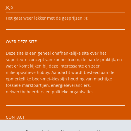
Jojo
Het gaat weer lekker met de gasprijzen (4)
OVER DEZE SITE
Deze site is een geheel onafhankelijke site over het
superieure concept van zonnestroom, de harde praktijk, en
wat er komt kijken bij deze interessante en zeer
milieupositieve hobby. Aandacht wordt besteed aan de
opmerkelijke boer-met-kiespijn houding van machtige
fossiele marktpartijen, energieleveranciers,
netwerkbeheerders en politieke organisaties.
CONTACT
Vragen kunt u mailen naar e-mail: floris256 "apestaart"