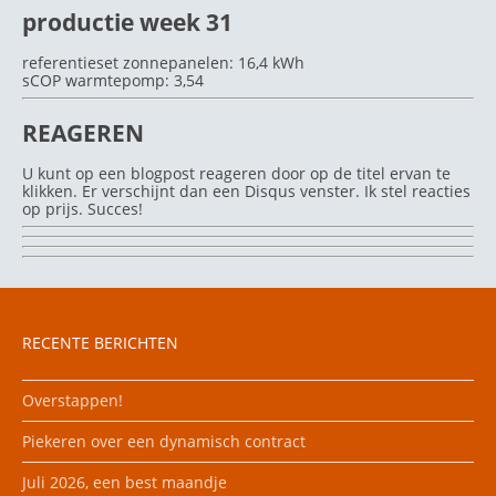
productie week 31
referentieset zonnepanelen: 16,4 kWh
sCOP warmtepomp: 3,54
REAGEREN
U kunt op een blogpost reageren door op de titel ervan te
klikken. Er verschijnt dan een Disqus venster. Ik stel reacties
op prijs. Succes!
RECENTE BERICHTEN
Overstappen!
Piekeren over een dynamisch contract
Juli 2026, een best maandje