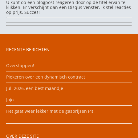
U kunt op een blogpost reageren door op de titel ervan te
klikken. Er verschijnt dan een Disqus venster. Ik stel reacties
op prijs. Succes!
RECENTE BERICHTEN
Overstappen!
Piekeren over een dynamisch contract
Juli 2026, een best maandje
Jojo
Het gaat weer lekker met de gasprijzen (4)
OVER DEZE SITE