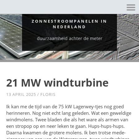
ZONNESTROOMPANELEN IN
NEDERLAND
duurzaamheid achter de meter
21 MW windturbine
13 APRIL 2025
/
FLORIS
Ik kan me de tijd van de 75 kW Lagerwey-tjes nog goed
herinneren. Nog niet echt lang geleden. Wat een geweldige
windmolens. Twee bladen die als het ware als armen van
een stropop op en neer leken te gaan. Hups-hups-hups.
Daarna kwamen de grotere molens. Ik ben trotse mede-
eigenaar van een van de Watergeuzen, twee windturbines