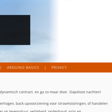
ARDUINO BASICS
PRIVACY
en dynamisch contract. en ga zo maar door. Slapeloze nachten!
verhogen, back-upvoorziening voor stroomstoringen, of handelen
jzer op levensduur, veiligheid, onderhoud, prijs en