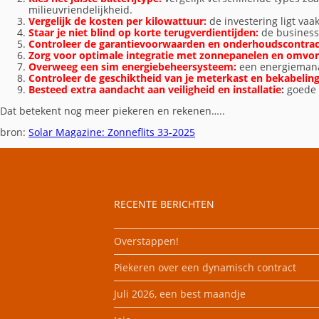
milieuvriendelijkheid.
KOSTEN EN BATEN
Vergelijk de kosten per kilowattuur:
de investering ligt vaa
Staar je niet blind op korte terugverdientijden:
de business
FRAME OF BAK
Controleer de garantievoorwaarden en onderhoudscontra
Zorg voor optimale integratie met zonnepanelen en omvo
Overweeg een sim energiebeheersysteem:
een energiemana
RICHTING EN INVALSH
Controleer de geschiktheid van je meterkast en bekabelin
Besteed extra aandacht aan veiligheid en installatie
:
goede 
TWEEDEHANDS
Dat betekent nog meer piekeren en rekenen…..
bron:
Solar Magazine: Zonneflits 33-2025
VERGUNNING
RECENTE BERICHTEN
Overstappen!
Piekeren over een dynamisch contract
Juli 2026, een best maandje