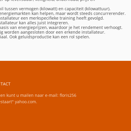
il tussen vermogen (kilowatt) en capaciteit (kilowattuur).
 energiemarkten kan helpen, maar wordt steeds concurrerender.
nstallateur een merkspecifieke training heeft gevolgd.
llateur kan alles juist integreren.
asis van energieprijzen, waardoor je het rendement verhoogt.
lig worden aangesloten door een erkende installateur.
ciaal. Ook geluidsproductie kan een rol spelen.
TACT
en kunt u mailen naar e-mail: floris256
staart" yahoo.com.