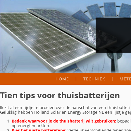
HOME
TECHNIEK
MET
FIELD LAB
METER
Tien tips voor thuisbatterijen
WERKINGSPRINCIPE
ZONN
Ik zit al een tijdje te broeien over de aanschaf van een thuisbatte
HOEVEEL PANELEN NO
PRODU
Gelukkig hebben Holland Solar en Energy Storage NL een lijstje gep
Bedenk waarvoor je de thuisbatterij wilt gebruiken:
bepaal 
MICRO-OMVORMERS
op energiemarkten.
Kies het juiste batterijtype:
vergelijk verschillende types zoa