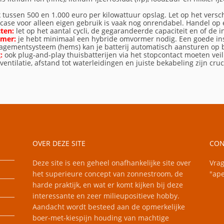
k tussen 500 en 1.000 euro per kilowattuur opslag. Let op het versch
case voor alleen eigen gebruik is vaak nog onrendabel. Handel op
cten:
let op het aantal cycli, de gegarandeerde capaciteit en of de i
rmer:
je hebt minimaal een hybride omvormer nodig. Een goede insta
gementsysteem (hems) kan je batterij automatisch aansturen op b
OEK
g:
ook plug-and-play thuisbatterijen via het stopcontact moeten vei
ventilatie, afstand tot waterleidingen en juiste bekabeling zijn cru
OVER DEZE SITE
CON
Deze site is een geheel onafhankelijke site over
Vrag
het superieure concept van zonnestroom, de
"ape
harde praktijk, en wat er komt kijken bij deze
interessante en zeer milieupositieve hobby.
Aandacht wordt besteed aan de opmerkelijke
boer-met-kiespijn houding van machtige