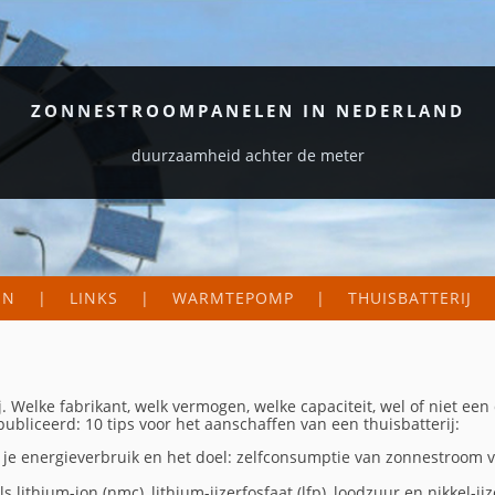
ZONNESTROOMPANELEN IN NEDERLAND
duurzaamheid achter de meter
EN
LINKS
WARMTEPOMP
THUISBATTERIJ
S EN LOGGERS
ORGANISATIES
EKAART NEDERLAND
ZAKELIJK
rij. Welke fabrikant, welk vermogen, welke capaciteit, wel of niet e
DIG
CTIE VAN MIJN PANELEN
PARTICULIER
ubliceerd: 10 tips voor het aanschaffen van een thuisbatterij:
je energieverbruik en het doel: zelfconsumptie van zonnestroom 
WETENSWAARDIGE SITES
ls lithium-ion (nmc), lithium-ijzerfosfaat (lfp), loodzuur en nikkel-i