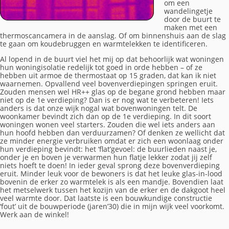
om een
wandelingetje
door de buurt te
maken met een
thermoscancamera in de aanslag. Of om binnenshuis aan de slag
te gaan om koudebruggen en warmtelekken te identificeren.
Al lopend in de buurt viel het mij op dat behoorlijk wat woningen
hun woningisolatie redelijk tot goed in orde hebben – of ze
hebben uit armoe de thermostaat op 15 graden, dat kan ik niet
waarnemen. Opvallend veel bovenverdiepingen springen eruit.
Zouden mensen wel HR++ glas op de begane grond hebben maar
niet op de 1e verdieping? Dan is er nog wat te verbeteren! Iets
anders is dat onze wijk nogal wat bovenwoningen telt. De
woonkamer bevindt zich dan op de 1e verdieping. In dit soort
woningen wonen veel starters. Zouden die wel iets anders aan
hun hoofd hebben dan verduurzamen? Of denken ze wellicht dat
ze minder energie verbruiken omdat er zich een woonlaag onder
hun verdieping bevindt: het ‘flat’gevoel: de buurlieden naast je,
onder je en boven je verwarmen hun flatje lekker zodat jij zelf
niets hoeft te doen! In ieder geval sprong deze bovenverdieping
eruit. Minder leuk voor de bewoners is dat het leuke glas-in-lood
bovenin de erker zo warmtelek is als een mandje. Bovendien laat
het metselwerk tussen het kozijn van de erker en de dakgoot heel
veel warmte door. Dat laatste is een bouwkundige constructie
‘fout’ uit de bouwperiode (jaren’30) die in mijn wijk veel voorkomt.
Werk aan de winkel!