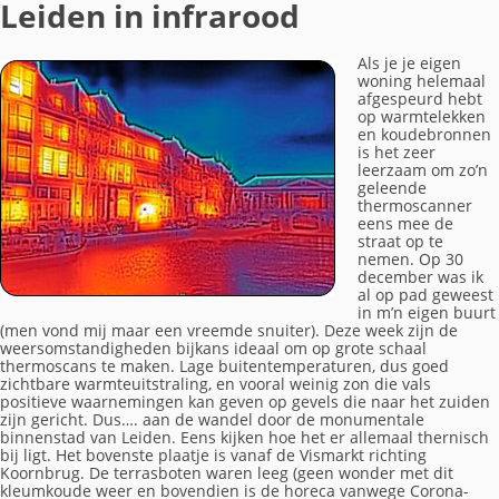
Leiden in infrarood
Als je je eigen
woning helemaal
afgespeurd hebt
op warmtelekken
en koudebronnen
is het zeer
leerzaam om zo’n
geleende
thermoscanner
eens mee de
straat op te
nemen. Op 30
december was ik
al op pad geweest
in m’n eigen buurt
(men vond mij maar een vreemde snuiter). Deze week zijn de
weersomstandigheden bijkans ideaal om op grote schaal
thermoscans te maken. Lage buitentemperaturen, dus goed
zichtbare warmteuitstraling, en vooral weinig zon die vals
positieve waarnemingen kan geven op gevels die naar het zuiden
zijn gericht. Dus…. aan de wandel door de monumentale
binnenstad van Leiden. Eens kijken hoe het er allemaal thernisch
bij ligt. Het bovenste plaatje is vanaf de Vismarkt richting
Koornbrug. De terrasboten waren leeg (geen wonder met dit
kleumkoude weer en bovendien is de horeca vanwege Corona-