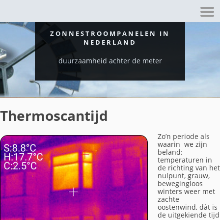
ZONNESTROOMPANELEN IN
NEDERLAND
duurzaamheid achter de meter
Thermoscantijd
Zo’n periode als
waarin we zijn
beland:
temperaturen in
de richting van het
nulpunt, grauw,
bewegingloos
winters weer met
zachte
oostenwind, dàt is
de uitgekiende tijd