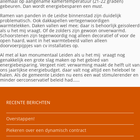
allemaal op aangename kamertemperatuur (21-22 graden)
gebeuren. Dan wordt energiebesparen een
must
.
Ramen van panden in de Leidse binnenstad zijn duidelijk
problematisch. Ook dakkapellen vertegenwoordigen
warmtelekken. Daken vallen wel mee; daar is behoorlijk geisoleerd
als u het mij vraagt. Of de zolders zijn gewoon onverwarmd.
Schoorstenen zijn tegenwoordig nog alleen decoratief of voor de
open haard, want in het warmtebeeld vallen alleen
doorvoerpijpjes van cv installaties op.
Al met al kan monumentaal Leiden als u het mij vraagt nog
genakkelijk een grote slag maken op het gebied van
energiebesparing. Vergeet niet: verwarming maakt de helft uit van
ons jaarlijkse energiebudget. daar valt nog altijd een heleboel te
halen. Als de gemeente Leiden nu eens een wat stimulerender en
minder oerconservatief beleid had……
RECENTE BERICHTEN
Overstappen!
Piekeren over een dynamisch contract