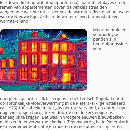
lockdown dicht op wat afhaalpunten na), maar de etalages en de
ramen van appartementen boven de winkels straalden
aangename warmte uit. U ziet ook de warmtereflectie op het water
van de Nieuwe Rijn. Zelfs in de winter is een binnenstad een
warmte-eiland.
Monumentale en
vooroorlogse
panden zijn
hoofdpijndossiers
voor
energiebespaarders. Ik las ergens in het Leidsch Dagblad dat de
oorspronkelijke vloerverwarming in de Pieterskerk (geinstalleerd
ca. 1975) 100 kubieke meter gas per uur verslond, en dat het dan
nog twee dagen hard stoken duurde om de kerk enigszins
behaaglijk te krijgen. Dat was in vroegere eeuwen blauwbekken
geblazen in onverwarmde kerken. Tegenwoordig is de Pieterskerk
een evenementenlocatie en moeten de recepties en concerten