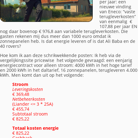
per jaar: een
nieuwe vinding
van Eneco: “vaste
terugleverkosten”
van eenmalig €
107,88 per jaar EN
nog daar bovenop € 976,8 aan variabele terugleverkosten. Die
gasten rekenen mij dus meer dan 1000 euro omdat ik
zonnepanelen heb. Is dat energie leveren of is dat Ali Baba en de
40 rovers?
Hoe kom ik aan deze schrikwekkende posten: Ik heb via de
vergelijkingssite pricewise het volgende gevraagd: een eenjarig
energiecontract voor alleen stroom: 4000 kWh in het hoge tarief
en 2000 kWh in het daltarief, 16 zonnepanelen, terugleveren 4.000
kWh. Men komt dan uit op het volgende:
Stroom
Leveringskosten
€ 369,48
Netbeheerkosten
(Liander <= 3 * 25A)
€ 455,74
Subtotaal stroom
€ 825,22
Totaal k
osten energie
€ 825,22
Cashback