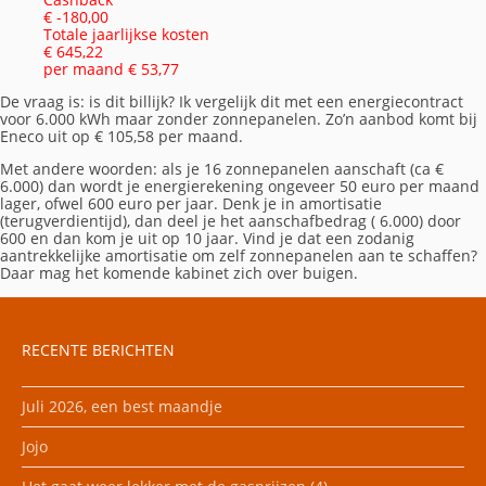
€ -180,00
Totale jaarlijkse kosten
€ 645,22
per maand € 53,77
De vraag is: is dit billijk? Ik vergelijk dit met een energiecontract
voor 6.000 kWh maar zonder zonnepanelen. Zo’n aanbod komt bij
Eneco uit op € 105,58 per maand.
Met andere woorden: als je 16 zonnepanelen aanschaft (ca €
6.000) dan wordt je energierekening ongeveer 50 euro per maand
lager, ofwel 600 euro per jaar. Denk je in amortisatie
(terugverdientijd), dan deel je het aanschafbedrag ( 6.000) door
600 en dan kom je uit op 10 jaar. Vind je dat een zodanig
aantrekkelijke amortisatie om zelf zonnepanelen aan te schaffen?
Daar mag het komende kabinet zich over buigen.
RECENTE BERICHTEN
Juli 2026, een best maandje
Jojo