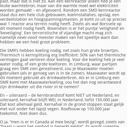
past, maar dat is niet zo. Aan een kernreactor alleen heb je een
leuke warmtebron, maar van die warmte moet wel elektriciteit
worden gemaakt – en afgevoerd. Rondom een SMD kernreactor
staat dus een hele club gebouwen, koelinstallaties, opslag, een
verdeelstation en hoogspanningsmasten. Je komt zo uit op precies
wat 1 reactor ana terrein nodig heeft. Zoiets als wat Borssele op
dit moment nodig heeft. Bovendien is er het puntje ‘veiligheid’ en
‘beveiliging’. Een terroristische of vijandige macht mag zich
namelijk
never-nooit
meester maken van het speeltje want dan
hebben we een heel groot probleem.
Die SMR’s hebben koeling nodig, net zoals hun grote broertjes.
Thermisch is kernsplitsing erg inefficiënt: 50% van het thermische
vermogen gaat verloren door koeling. Voor die koeling heb je veel
water nodig, of een grote koeltoren. In Limburg, waar partijen
graag een SMR zien gerealiseerd, zou je Maaswater moeten
gebruiken (als er genoeg van is in de zomer). Maaswater wordt op
dit moment gebruikt als drinkwaterbron. Als er in Limburg een
SMR komt met Maaswaterkoeling, zou het dan nog verantwoord
zijn drinkwater uit die rivier in te nemen?
En – uiteraard – de kernbrandstof komt NIET uit Nederland, en
uiteraard, kernafval blijft WEL in Nederland, liefst 150.000 jaar.
Dat kost allemaal geld. Kernafval in de grond stoppen staat gelijk
met vuil onder het tapijt vegen. Roofbouw op 150.000 jaar
toekomst. Niet doen dus.
O ja, “men is er in Canada al mee bezig”, wordt gezegd, zoiets van
“haast u want het aanbod is beperkt geldig”. Er wordt urgentie