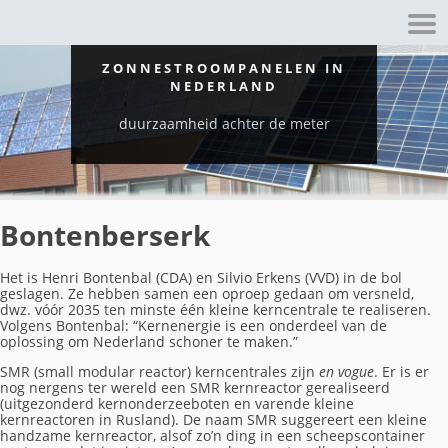
ZONNESTROOMPANELEN IN
NEDERLAND
duurzaamheid achter de meter
Bontenberserk
Het is Henri Bontenbal (CDA) en Silvio Erkens (VVD) in de bol
geslagen. Ze hebben samen een oproep gedaan om versneld,
dwz. vóór 2035 ten minste één kleine kerncentrale te realiseren.
Volgens Bontenbal: “Kernenergie is een onderdeel van de
oplossing om Nederland schoner te maken.”
SMR (small modular reactor) kerncentrales zijn
en vogue
. Er is er
nog nergens ter wereld een SMR kernreactor gerealiseerd
(uitgezonderd kernonderzeeboten en varende kleine
kernreactoren in Rusland). De naam SMR suggereert een kleine
handzame kernreactor, alsof zo’n ding in een scheepscontainer