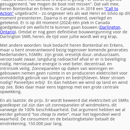
gesuggereerd, “we mogen de boot niet missen”. Dat valt mee,
heren Bontenbal en Erkens. In Canada is in 2018 een
“Call to
Action”
uitgebracht – zo ongeveer iets als wat Henri en Silvio op dit
moment presenteren. Daarna is er gerekend, overlegd en
getekend. Er is op dit moment (2024) één plek in Canada
goedgekeurd om wellicht te kunnen gaan bouwen (
Darlington,
Ontario
). Omdat er nog geen definitieve bouwvergunning voor de
Darlington SMR, heren, de tijd voor jullie wordt wel erg krap.
Met andere woorden: leuk bedacht heren Bontenbal en Erkens,
maar u bent onverantwoord bezig tegenover komende generaties
Nederlanders, hSMRs zijn groot, vreselijk duur, onduurzaam,
veroorzaakt zwaar, langdurig radioactief afval er er is beveiliging
nodig. Hernieuwbare energie is veel beter, decentraal, en
intrinsiek veilig. Zonnepanelen op daken van woningen en
gebouwen nemen geen ruimte in en produceren elektriciteit voor
onmiddellijk gebruik van burgers en bedrijfsleven. Meer stroom
nodig? Paneeltjes erbij! En dan hebben we wind op land en wind
op zee. Boks daar maar eens tegenop met een grote centrale
opwekking.
En als laatste: de prijs. Er wordt beweerd dat elektriciteit uit SMRs
goedkoper zal zijn dan uit zonnepanelen of windmolens, dit
vanwege de 100% beschikbaarheid. Dat argument hebben we al
eerder gehoord “t
oo cheap to meter
“, maar het tegendeel werd
waarheid. De consument en de belastingbetaler betaalt de
eindrekening. 150.000 jaar lang.