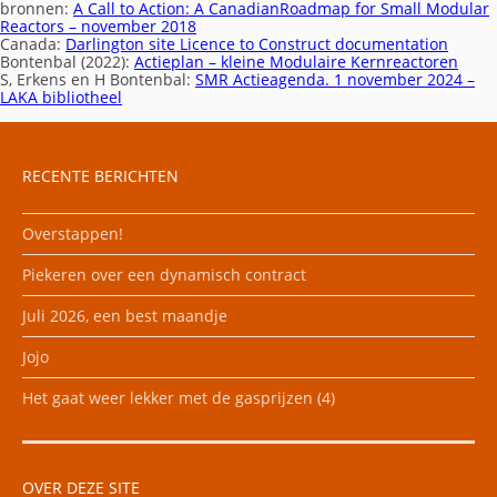
bronnen:
A Call to Action: A CanadianRoadmap for Small Modular
Reactors – november 2018
Canada:
Darlington site Licence to Construct documentation
Bontenbal (2022):
Actieplan – kleine Modulaire Kernreactoren
S, Erkens en H Bontenbal:
SMR Actieagenda. 1 november 2024 –
LAKA bibliotheel
RECENTE BERICHTEN
Overstappen!
Piekeren over een dynamisch contract
Juli 2026, een best maandje
Jojo
Het gaat weer lekker met de gasprijzen (4)
OVER DEZE SITE