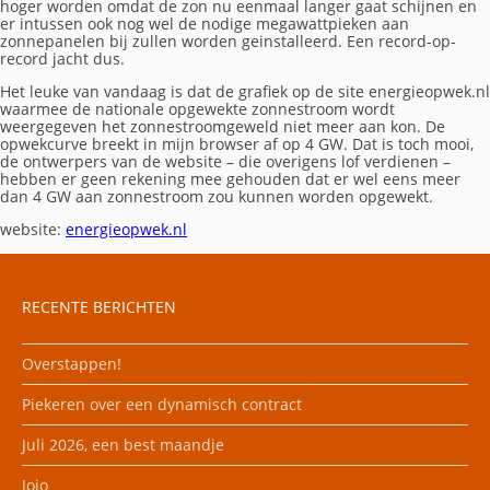
hoger worden omdat de zon nu eenmaal langer gaat schijnen en
er intussen ook nog wel de nodige megawattpieken aan
zonnepanelen bij zullen worden geinstalleerd. Een record-op-
record jacht dus.
Het leuke van vandaag is dat de grafiek op de site energieopwek.nl
waarmee de nationale opgewekte zonnestroom wordt
weergegeven het zonnestroomgeweld niet meer aan kon. De
opwekcurve breekt in mijn browser af op 4 GW. Dat is toch mooi,
de ontwerpers van de website – die overigens lof verdienen –
hebben er geen rekening mee gehouden dat er wel eens meer
dan 4 GW aan zonnestroom zou kunnen worden opgewekt.
website:
energieopwek.nl
RECENTE BERICHTEN
Overstappen!
Piekeren over een dynamisch contract
Juli 2026, een best maandje
Jojo