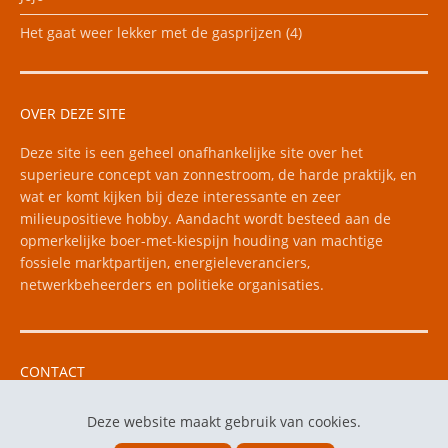
Het gaat weer lekker met de gasprijzen (4)
OVER DEZE SITE
Deze site is een geheel onafhankelijke site over het
superieure concept van zonnestroom, de harde praktijk, en
wat er komt kijken bij deze interessante en zeer
milieupositieve hobby. Aandacht wordt besteed aan de
opmerkelijke boer-met-kiespijn houding van machtige
fossiele marktpartijen, energieleveranciers,
netwerkbeheerders en politieke organisaties.
CONTACT
Vragen kunt u mailen naar e-mail: floris256 "apestaart"
Deze website maakt gebruik van cookies.
yahoo.com.