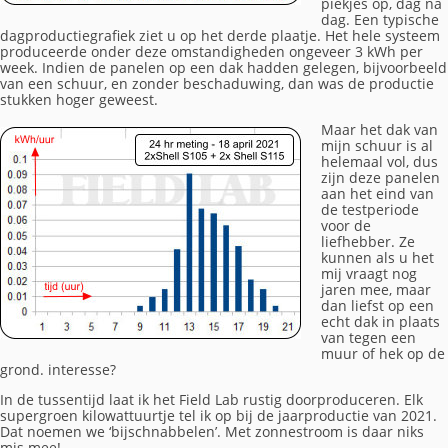
piekjes op, dag na
dag. Een typische
dagproductiegrafiek ziet u op het derde plaatje. Het hele systeem
produceerde onder deze omstandigheden ongeveer 3 kWh per
week. Indien de panelen op een dak hadden gelegen, bijvoorbeeld
van een schuur, en zonder beschaduwing, dan was de productie
stukken hoger geweest.
Maar het dak van
mijn schuur is al
helemaal vol, dus
zijn deze panelen
aan het eind van
de testperiode
voor de
liefhebber. Ze
kunnen als u het
mij vraagt nog
jaren mee, maar
dan liefst op een
echt dak in plaats
van tegen een
muur of hek op de
grond. interesse?
In de tussentijd laat ik het Field Lab rustig doorproduceren. Elk
supergroen kilowattuurtje tel ik op bij de jaarproductie van 2021.
Dat noemen we ‘bijschnabbelen’. Met zonnestroom is daar niks
mis mee!