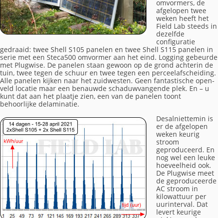
omvormers, de
afgelopen twee
weken heeft het
Field Lab steeds in
dezelfde
configuratie
gedraaid: twee Shell S105 panelen en twee Shell S115 panelen in
serie met een Steca500 omvormer aan het eind. Logging gebeurde
met Plugwise. De panelen staan gewoon op de grond achterin de
tuin, twee tegen de schuur en twee tegen een perceelafscheiding.
Alle panelen kijken naar het zuidwesten. Geen fantastische open-
veld locatie maar een benauwde schaduwvangende plek. En – u
kunt dat aan het plaatje zien, een van de panelen toont
behoorlijke delaminatie.
Desalniettemin is
er de afgelopen
weken keurig
stroom
geproduceerd. En
nog wel een leuke
hoeveelheid ook.
De Plugwise meet
de geproduceerde
AC stroom in
kilowattuur per
uurinterval. Dat
levert keurige