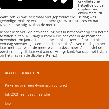
onwillekeurig
hetzelfde op de
displays van mijn
omvormers. Nul
Watturen, er was helemaal niks geproduceerd. De dag was
geëindigd zoals ze was begonnen: grauw, troosteloos en nat
Novemberachtig. Nul op de meter!
Ik hoef ik dankzij de netkoppeling niet in het donker op een houtje
te zitten bijten. Nul-dagen komen elk jaar voor in de maanden
november t/m januari, en een heel enkele keer in februari als er
een dag sneeuw ligt. Gemiddeld een stuk of zeven nuldagen per
jaar, met daar weer de meeste van in december. Alleen viel de
eerste nuldag dit jaar wat aan de vroege kant. Vandaar het tikken
op het glas van de displays. Reflex!
RECENTE BERICHTEN
Piekeren over een dynamisch contract
Juli 2026, een best maandje
Jojo