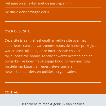
Het gaat weer lekker met de gasprijzen (4)
De dikke donderdagse deuk
OVER DEZE SITE
Deze site is een geheel onafhankelijke site over het
superieure concept van zonnestroom, de harde praktijk, en
wat er komt kijken bij deze interessante en zeer
milieupositieve hobby. Aandacht wordt besteed aan de
opmerkelijke boer-met-kiespijn houding van machtige
fossiele marktpartijen, energieleveranciers,
netwerkbeheerders en politieke organisaties.
CONTACT
Vragen kunt u mailen naar e-mail: floris256 "apestaart"
Deze website maakt gebruik van cookies.