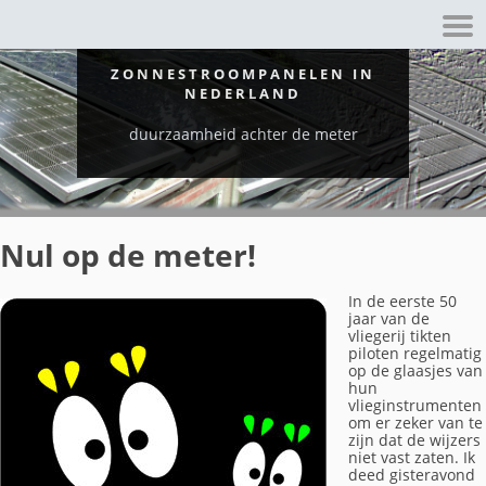
ZONNESTROOMPANELEN IN
NEDERLAND
duurzaamheid achter de meter
Nul op de meter!
In de eerste 50
jaar van de
vliegerij tikten
piloten regelmatig
op de glaasjes van
hun
vlieginstrumenten
om er zeker van te
zijn dat de wijzers
niet vast zaten. Ik
deed gisteravond