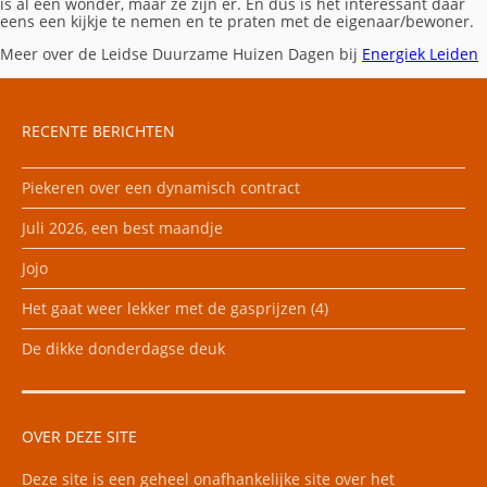
is al een wonder, maar ze zijn er. En dus is het interessant daar
eens een kijkje te nemen en te praten met de eigenaar/bewoner.
Meer over de Leidse Duurzame Huizen Dagen bij
Energiek Leiden
RECENTE BERICHTEN
Piekeren over een dynamisch contract
Juli 2026, een best maandje
Jojo
Het gaat weer lekker met de gasprijzen (4)
De dikke donderdagse deuk
OVER DEZE SITE
Deze site is een geheel onafhankelijke site over het