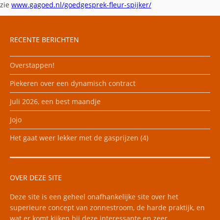
zie
www.gagoed.nl/goedgesprek-fleur-spijker/
RECENTE BERICHTEN
Overstappen!
Piekeren over een dynamisch contract
Juli 2026, een best maandje
Jojo
Het gaat weer lekker met de gasprijzen (4)
OVER DEZE SITE
Deze site is een geheel onafhankelijke site over het
superieure concept van zonnestroom, de harde praktijk, en
wat er komt kijken bij deze interessante en zeer