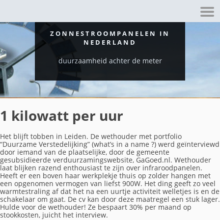
ZONNESTROOMPANELEN IN
NEDERLAND
duurzaamheid achter de meter
1 kilowatt per uur
Het blijft tobben in Leiden. De wethouder met portfolio
“Duurzame Verstedelijking” (what’s in a name ?) werd geïnterviewd
door iemand van de plaatselijke, door de gemeente
gesubsidieerde verduurzamingswebsite, GaGoed.nl. Wethouder
laat blijken razend enthousiast te zijn over infraroodpanelen.
Heeft er een boven haar werkplekje thuis op zolder hangen met
een opgenomen vermogen van liefst 900W. Het ding geeft zo veel
warmtestraling af dat het na een uurtje activiteit welletjes is en de
schakelaar om gaat. De cv kan door deze maatregel een stuk lager.
Hulde voor de wethouder! Ze bespaart 30% per maand op
stookkosten, juicht het interview.