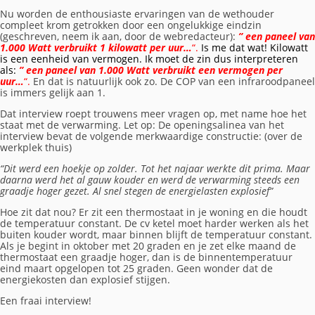
Nu worden de enthousiaste ervaringen van de wethouder
compleet krom getrokken door een ongelukkige eindzin
(geschreven, neem ik aan, door de webredacteur):
” een paneel van
1.000 Watt verbruikt 1 kilowatt per uur…
“.
Is me dat wat! Kilowatt
is een eenheid van vermogen. Ik moet de zin dus interpreteren
als:
” een paneel van 1.000 Watt verbruikt een vermogen per
uur…
“.
En dat is natuurlijk ook zo. De COP van een infraroodpaneel
is immers gelijk aan 1.
Dat interview roept trouwens meer vragen op, met name hoe het
staat met de verwarming. Let op: De openingsalinea van het
interview bevat de volgende merkwaardige constructie: (over de
werkplek thuis)
“Dit werd een hoekje op zolder. Tot het najaar werkte dit prima. Maar
daarna werd het al gauw kouder en werd de verwarming steeds een
graadje hoger gezet. Al snel stegen de energielasten explosief”
Hoe zit dat nou? Er zit een thermostaat in je woning en die houdt
de temperatuur constant. De cv ketel moet harder werken als het
buiten kouder wordt, maar binnen blijft de temperatuur constant.
Als je begint in oktober met 20 graden en je zet elke maand de
thermostaat een graadje hoger, dan is de binnentemperatuur
eind maart opgelopen tot 25 graden. Geen wonder dat de
energiekosten dan explosief stijgen.
Een fraai interview!