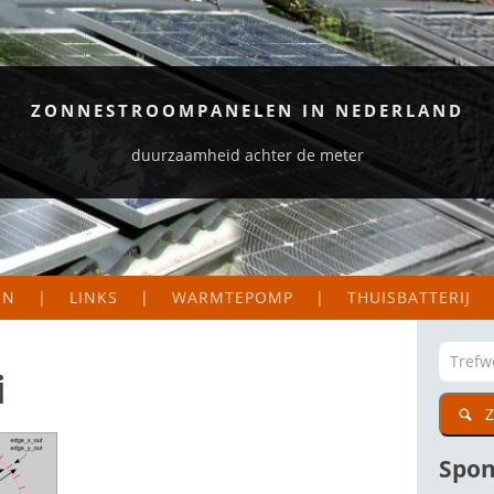
ZONNESTROOMPANELEN IN NEDERLAND
duurzaamheid achter de meter
EN
LINKS
WARMTEPOMP
THUISBATTERIJ
S EN LOGGERS
ORGANISATIES
EKAART NEDERLAND
ZAKELIJK
i
Z
DIG
CTIE VAN MIJN PANELEN
PARTICULIER
WETENSWAARDIGE SITES
Spon