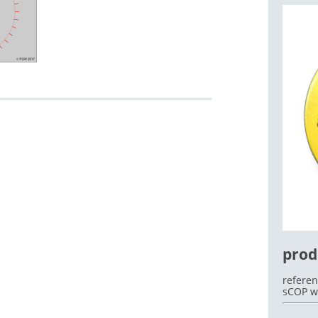
OEK
prod
referen
sCOP w