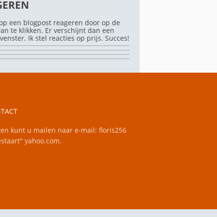
GEREN
op een blogpost reageren door op de
rvan te klikken. Er verschijnt dan een
venster. Ik stel reacties op prijs. Succes!
TACT
en kunt u mailen naar e-mail: floris256
staart" yahoo.com.